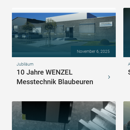
November 6, 2025
Jubiläum
A
10 Jahre WENZEL
Messtechnik Blaubeuren