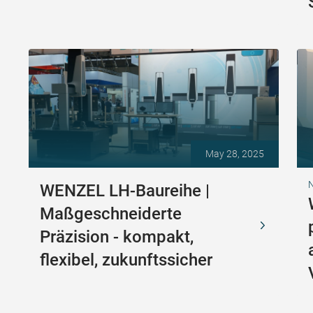
May 28, 2025
N
WENZEL LH-Baureihe |
Maßgeschneiderte
Präzision - kompakt,
flexibel, zukunftssicher