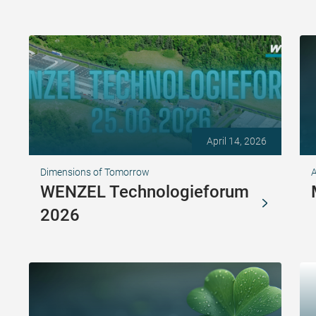
April 14, 2026
Dimensions of Tomorrow
A
WENZEL Technologieforum
2026