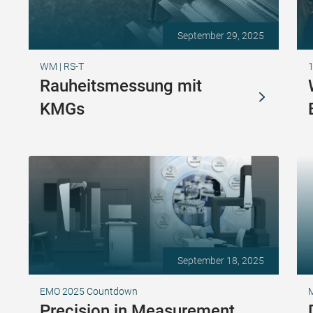
September 29, 2025
WM | RS-T
1
Rauheitsmessung mit
KMGs
September 18, 2025
EMO 2025 Countdown
Precision in Measurement