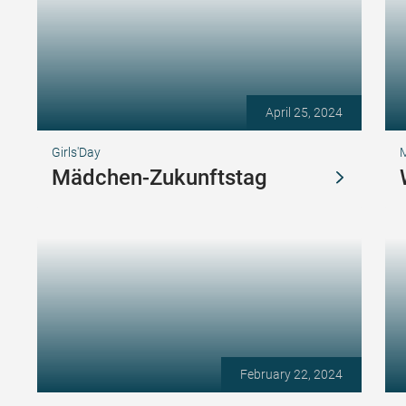
April 25, 2024
Girls'Day
M
Mädchen-Zukunftstag
February 22, 2024