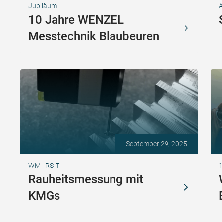
Jubiläum
A
10 Jahre WENZEL
Messtechnik Blaubeuren
September 29, 2025
WM | RS-T
1
Rauheitsmessung mit
KMGs