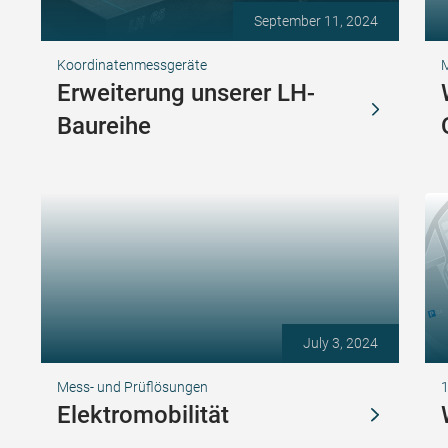
September 11, 2024
Koordinatenmessgeräte
Erweiterung unserer LH-
Baureihe
July 3, 2024
Mess- und Prüflösungen
1
Elektromobilität