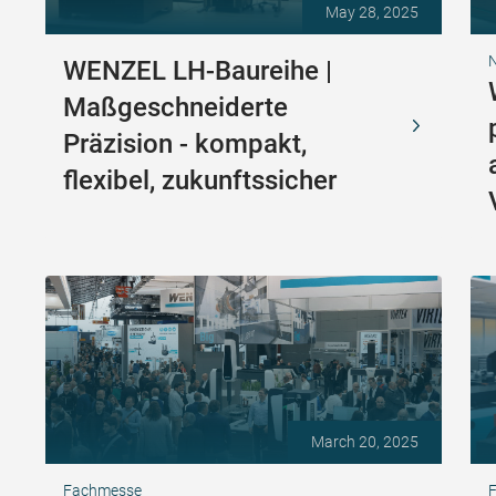
May 28, 2025
N
WENZEL LH-Baureihe |
Maßgeschneiderte
Präzision - kompakt,
flexibel, zukunftssicher
March 20, 2025
Fachmesse
F