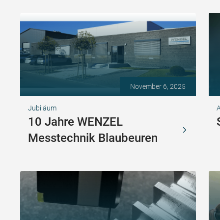
November 6, 2025
Jubiläum
A
10 Jahre WENZEL
Messtechnik Blaubeuren