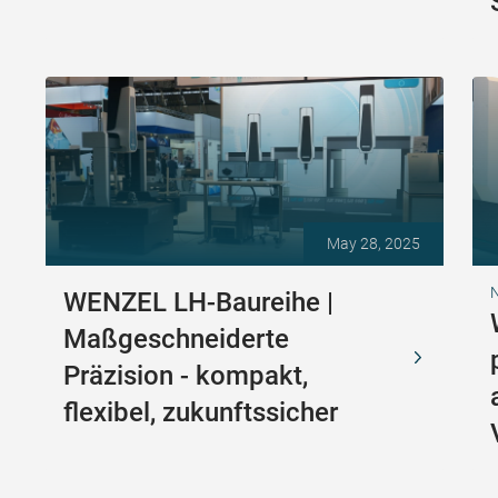
May 28, 2025
N
WENZEL LH-Baureihe |
Maßgeschneiderte
Präzision - kompakt,
flexibel, zukunftssicher