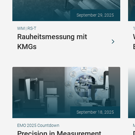
September 29, 2025
WM | RS-T
1
Rauheitsmessung mit
KMGs
September 18, 2025
EMO 2025 Countdown
Precision in Measurement