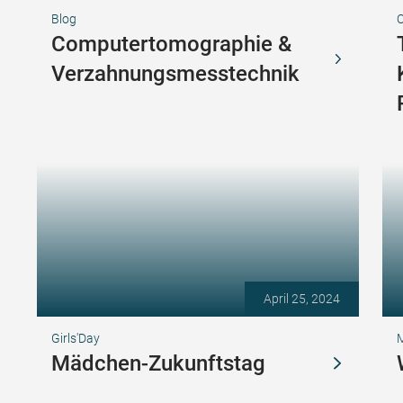
Blog
Computertomographie &
Verzahnungsmesstechnik
April 25, 2024
Girls'Day
M
Mädchen-Zukunftstag