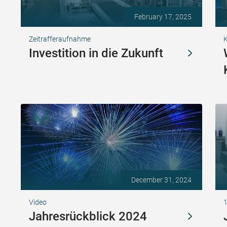
February 17, 2025
Zeitrafferaufnahme
K
Investition in die Zukunft
December 31, 2024
Video
Jahresrückblick 2024