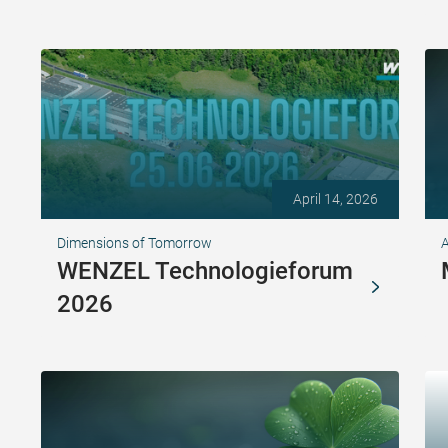
April 14, 2026
Dimensions of Tomorrow
A
WENZEL Technologieforum
2026