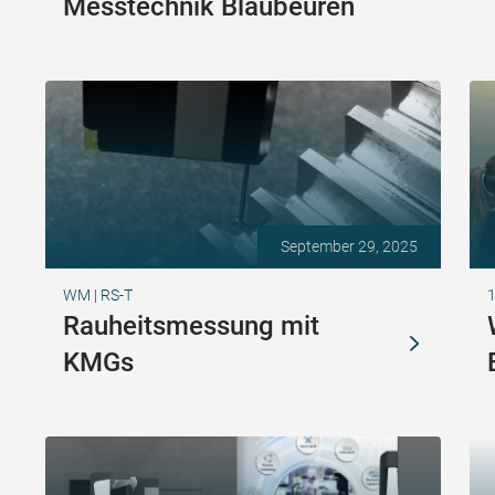
Messtechnik Blaubeuren
September 29, 2025
WM | RS-T
1
Rauheitsmessung mit
KMGs