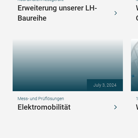
Erweiterung unserer LH-
Baureihe
July 3, 2024
Mess- und Prüflösungen
1
Elektromobilität