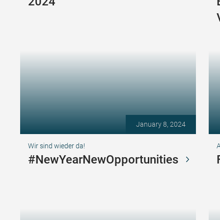
2024
January 8, 2024
Wir sind wieder da!
A
#NewYearNewOpportunities