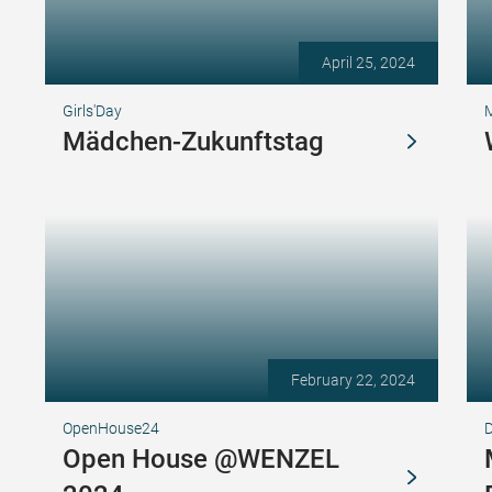
April 25, 2024
Girls'Day
M
Mädchen-Zukunftstag
February 22, 2024
OpenHouse24
D
Open House @WENZEL