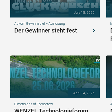
July 15, 2026
Aukom Gewinnspiel – Auslosung
Der Gewinner steht fest
April 14, 2026
Dimensions of Tomorrow
A
WENZEL Technologieforum