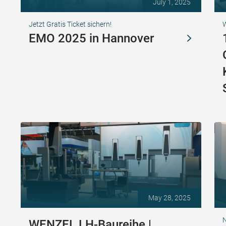
July 1, 2025
Jetzt Gratis Ticket sichern!
EMO 2025 in Hannover
May 28, 2025
N
WENZEL LH-Baureihe |