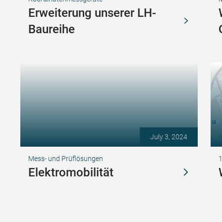
Erweiterung unserer LH-
Baureihe
July 3, 2024
Mess- und Prüflösungen
1
Elektromobilität