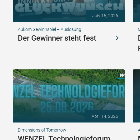
July 15, 2026
Aukom Gewinnspiel – Auslosung
Der Gewinner steht fest
April 14, 2026
Dimensions of Tomorrow
A
WENZEL Technologieforum