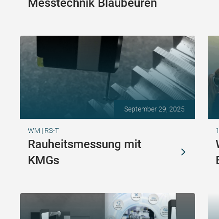
Messtechnik Blaubeuren
September 29, 2025
WM | RS-T
1
Rauheitsmessung mit
KMGs