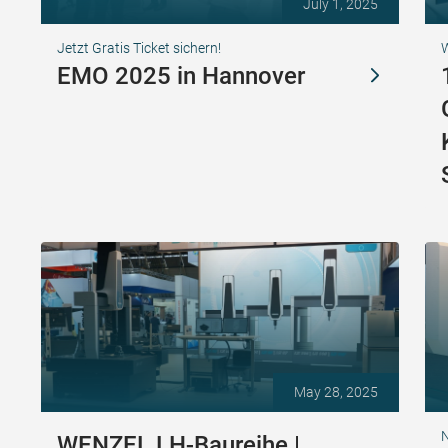
July 1, 2025
Jetzt Gratis Ticket sichern!
EMO 2025 in Hannover
May 28, 2025
N
WENZEL LH-Baureihe |