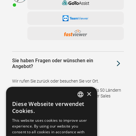
Sie haben Fragen oder wünschen ein
Angebot?
Wir rufen Sie zurück oder besuchen Sie vor Ort.
Niederlassungen und Vertretungen in mehr als 50 Ländern
×
unterstützen den Verkauf und stellen den After Sales
Service für unsere Kunden sicher.
Diese Webseite verwendet
GERMAN
Cookies.
FRENCH
This website uses cookies to improve user
experience. By using our website you
SPANISH
consent to all cookies in accordance with