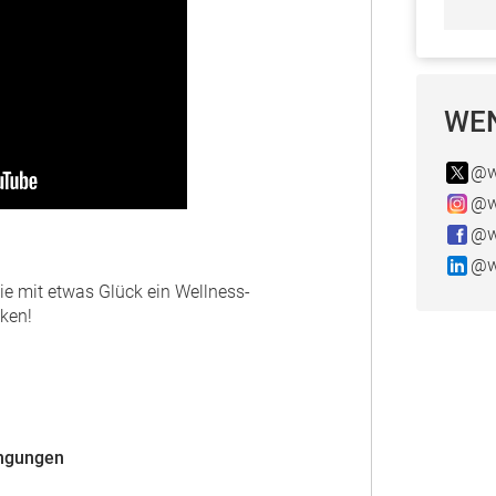
WEN
@w
@w
@w
@w
e mit etwas Glück ein Wellness-
ken!
ingungen