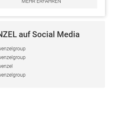
MEHR ERFAHREN
ZEL auf Social Media
enzelgroup
enzelgroup
enzel
enzelgroup