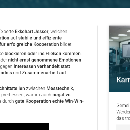
Experte
Ekkehart Jesser
, welchen
tion
auf
stabile und effiziente
für erfolgreiche Kooperation
bildet.
sse
blockieren oder ins Fließen kommen
.
der
nicht ernst genommene Emotionen
ingegen
Interessen verhandelt statt
ändnis
und
Zusammenarbeit auf
Kar
hnittstellen
zwischen
Messtechnik,
g verbessert, warum auch
negative
e durch
gute Kooperation echte Win-Win-
Gemei
Werden
das tr