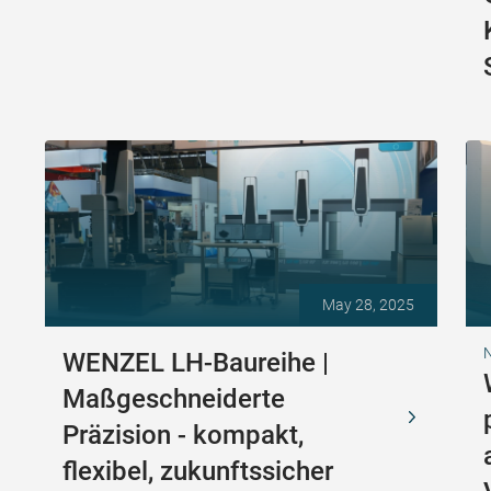
May 28, 2025
N
WENZEL LH-Baureihe |
Maßgeschneiderte
Präzision - kompakt,
flexibel, zukunftssicher