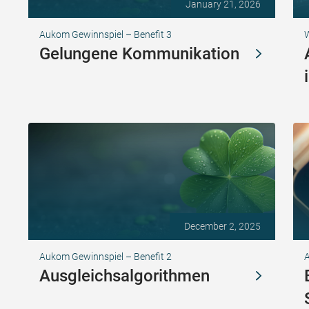
January 21, 2026
Aukom Gewinnspiel – Benefit 3
W
Gelungene Kommunikation
December 2, 2025
Aukom Gewinnspiel – Benefit 2
Ausgleichsalgorithmen