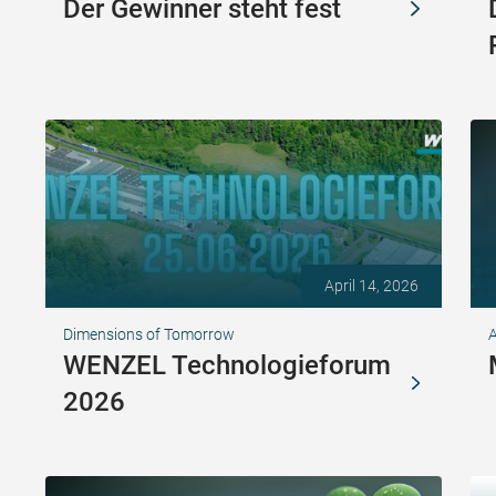
Der Gewinner steht fest
April 14, 2026
Dimensions of Tomorrow
A
WENZEL Technologieforum
2026