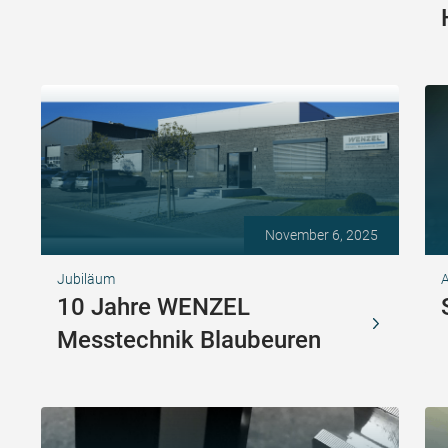
November 6, 2025
Jubiläum
A
10 Jahre WENZEL
Messtechnik Blaubeuren