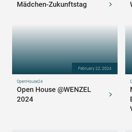
Mädchen-Zukunftstag
February 22, 2024
OpenHouse24
D
Open House @WENZEL
2024