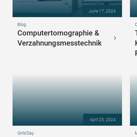
June 17, 2024
Blog
Computertomographie &
Verzahnungsmesstechnik
April 25, 2024
Girls'Day
M