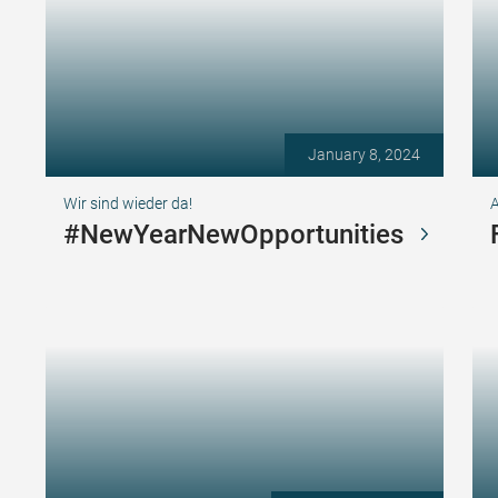
January 8, 2024
Wir sind wieder da!
A
#NewYearNewOpportunities