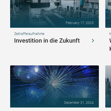
February 17, 2025
Zeitrafferaufnahme
K
Investition in die Zukunft
December 31, 2024