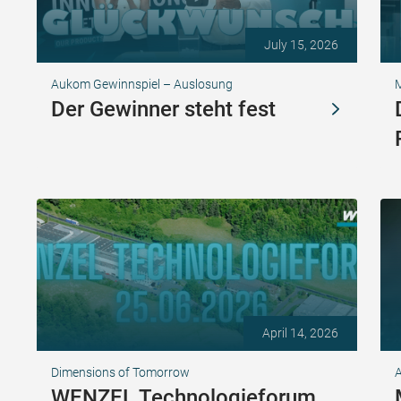
July 15, 2026
Aukom Gewinnspiel – Auslosung
Der Gewinner steht fest
April 14, 2026
Dimensions of Tomorrow
A
WENZEL Technologieforum