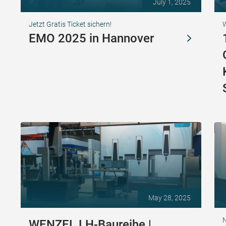
July 1, 2025
Jetzt Gratis Ticket sichern!
EMO 2025 in Hannover
May 28, 2025
N
WENZEL LH-Baureihe |