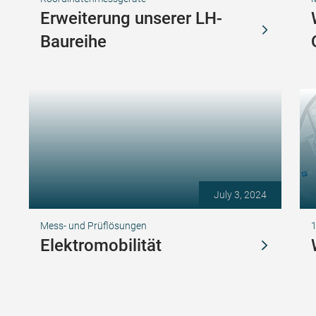
Erweiterung unserer LH-
Baureihe
July 3, 2024
Mess- und Prüflösungen
1
Elektromobilität