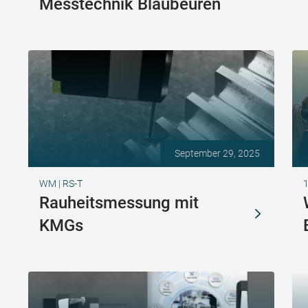
Messtechnik Blaubeuren
September 29, 2025
WM | RS-T
1
Rauheitsmessung mit
KMGs