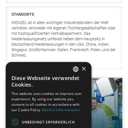
STANDORTE
WENZEL ist in allen wichtigen Industrieländern der Welt
vertreten, entweder mit eigenen Tochtergesellschaften oder
mit hochqualifizierten Vertriebspartnern. Das
Niederlassungsnetz umfasst neben dem Hauptsitz in
Deutschland Niederlassungen in den USA, China, Indien,
Singapur, Großbritannien, Italien, Frankreich, Polen,
und der
Schweiz.
×
Diese Webseite verwendet
GERMAN
Cookies.
FRENCH
This website uses cookies to improve user
experience. By using our website you
SPANISH
consent to all cookies in accordance with
POLISH
our Cookie Policy.
Weitere Informationen
ENGLISH
UNBEDINGT ERFORDERLICH