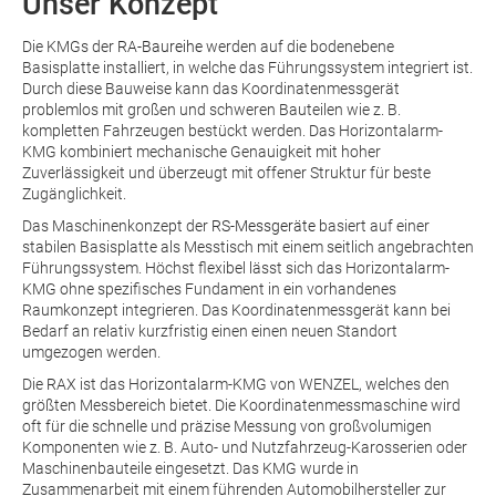
Unser Konzept
Die KMGs der
RA-Baureihe
werden auf die bodenebene
Basisplatte installiert, in welche das Führungssystem integriert ist.
Durch diese Bauweise kann das Koordinatenmessgerät
problemlos mit großen und schweren Bauteilen wie z. B.
kompletten Fahrzeugen bestückt werden. Das Horizontalarm-
KMG kombiniert mechanische Genauigkeit mit hoher
Zuverlässigkeit und überzeugt mit offener Struktur für beste
Zugänglichkeit.
Das Maschinenkonzept der
RS-Messgeräte
basiert auf einer
stabilen Basisplatte als Messtisch mit einem seitlich angebrachten
Führungssystem. Höchst flexibel lässt sich das Horizontalarm-
KMG ohne spezifisches Fundament in ein vorhandenes
Raumkonzept integrieren. Das Koordinatenmessgerät kann bei
Bedarf an relativ kurzfristig einen einen neuen Standort
umgezogen werden.
Die
RAX
ist das Horizontalarm-KMG von WENZEL, welches den
größten Messbereich bietet. Die Koordinatenmessmaschine wird
oft für die schnelle und präzise Messung von großvolumigen
Komponenten wie z. B. Auto- und Nutzfahrzeug-Karosserien oder
Maschinenbauteile eingesetzt. Das KMG wurde in
Zusammenarbeit mit einem führenden Automobilhersteller zur