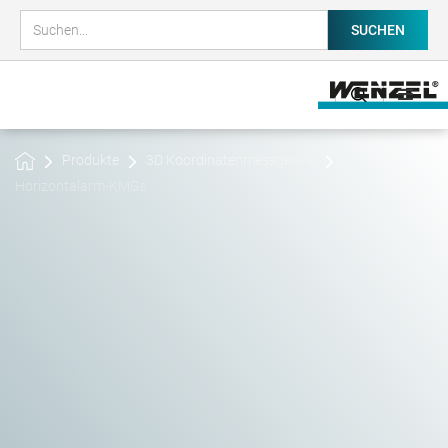
Produkte
3D Koordinatenmessgeräte
Horizontalarm-KMGs