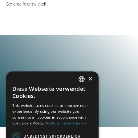
Serienreife entwickelt.
×
Diese Webseite verwendet
GERMAN
Cookies.
FRENCH
This website uses cookies to improve user
experience. By using our website you
SPANISH
consent to all cookies in accordance with
POLISH
our Cookie Policy.
Weitere Informationen
ENGLISH
UNBEDINGT ERFORDERLICH