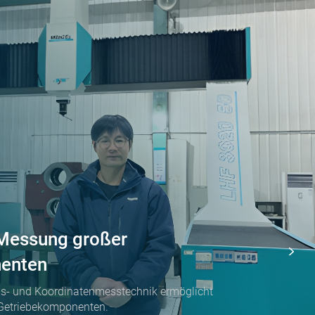
Messung großer
enten
s- und Koordinatenmesstechnik ermöglicht
 Getriebekomponenten.