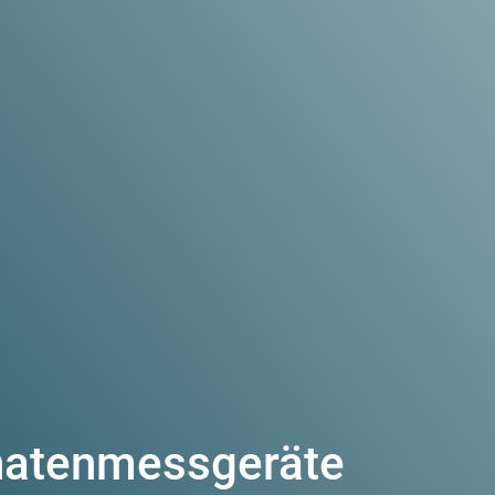
natenmessgeräte