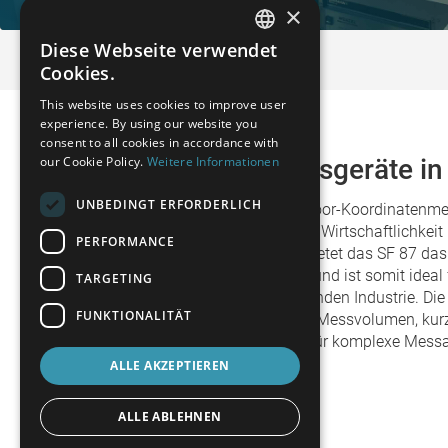
×
Diese Webseite verwendet
GERMAN
Cookies.
FRENCH
This website uses cookies to improve user
experience. By using our website you
SPANISH
consent to all cookies in accordance with
our Cookie Policy.
Weitere Informationen
Koordinatenmessgeräte in 
POLISH
ENGLISH
UNBEDINGT ERFORDERLICH
Die SF 55, die kleinste Shopfloor-Koordinate
zeichnet sich durch ihre hohe Wirtschaftlichkeit
ITALIAN
PERFORMANCE
Für größere Anforderungen bietet das SF 87 das
CZECH
Messvolumen zu Stellfläche und ist somit ideal
TARGETING
der spanenden und umformenden Industrie. Die
FUNKTIONALITÄT
Portfolio mit einem enormen Messvolumen, kur
Zugänglichkeit ab – perfekt für komplexe Mes
Bauweise.
ALLE AKZEPTIEREN
ALLE ABLEHNEN