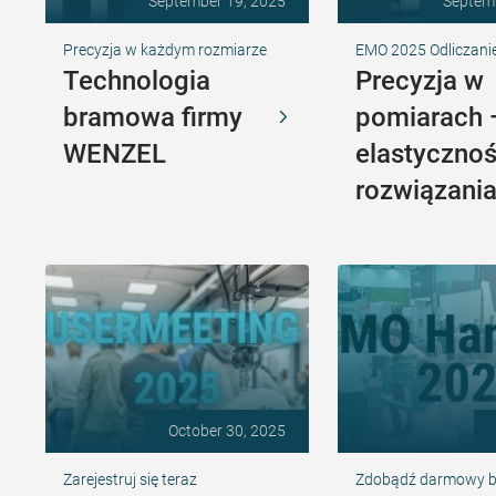
September 19, 2025
Septem
Precyzja w każdym rozmiarze
EMO 2025 Odliczani
Technologia
Precyzja w
bramowa firmy
pomiarach
WENZEL
elastyczno
rozwiązani
October 30, 2025
Zarejestruj się teraz
Zdobądź darmowy bil