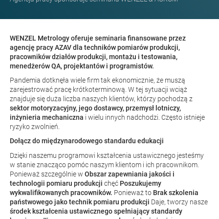
WENZEL Metrology oferuje seminaria finansowane przez
agencję pracy AZAV dla techników pomiarów produkcji,
pracowników działów produkcji, montażu i testowania,
menedżerów QA, projektantów i programistów.
Pandemia dotknęła wiele firm tak ekonomicznie, że muszą
zarejestrować pracę krótkoterminową. W tej sytuacji wciąż
znajduje się duża liczba naszych klientów, którzy pochodzą z
sektor motoryzacyjny, jego dostawcy, przemysł lotniczy,
inżynieria mechaniczna
i wielu innych nadchodzi. Często istnieje
ryzyko zwolnień.
Dołącz do międzynarodowego standardu edukacji
Dzięki naszemu programowi kształcenia ustawicznego jesteśmy
w stanie znacząco pomóc naszym klientom i ich pracownikom.
Ponieważ szczególnie w
Obszar zapewniania jakości i
technologii pomiaru produkcji
chęć
Poszukujemy
wykwalifikowanych pracowników.
Ponieważ to
Brak szkolenia
państwowego jako technik pomiaru produkcji
Daje, tworzy nasze
środek kształcenia ustawicznego spełniający standardy