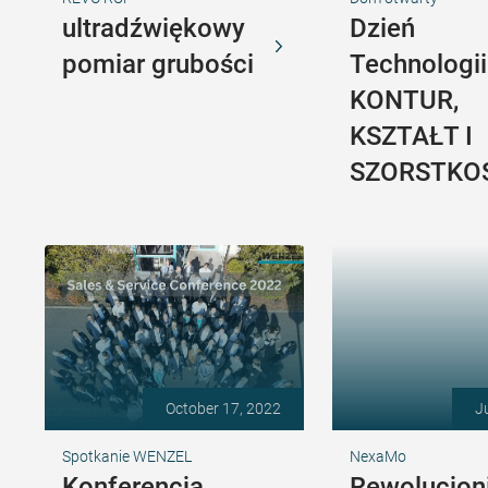
ultradźwiękowy
Dzień
pomiar grubości
Technologii
KONTUR,
KSZTAŁT I
SZORSTKO
October 17, 2022
J
Spotkanie WENZEL
NexaMo
Konferencja
Rewolucjon