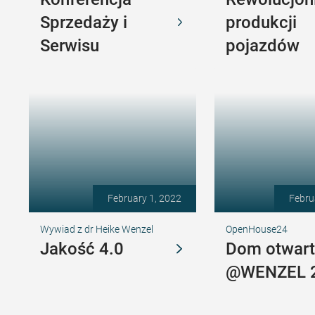
Sprzedaży i
produkcji
Serwisu
pojazdów
February 1, 2022
Febru
Wywiad z dr Heike Wenzel
OpenHouse24
Jakość 4.0
Dom otwart
@WENZEL 