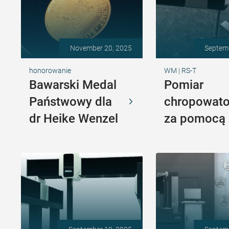
November 20, 2025
Septem
honorowanie
WM | RS-T
Bawarski Medal
Pomiar
Państwowy dla
chropowato
dr Heike Wenzel
za pomocą