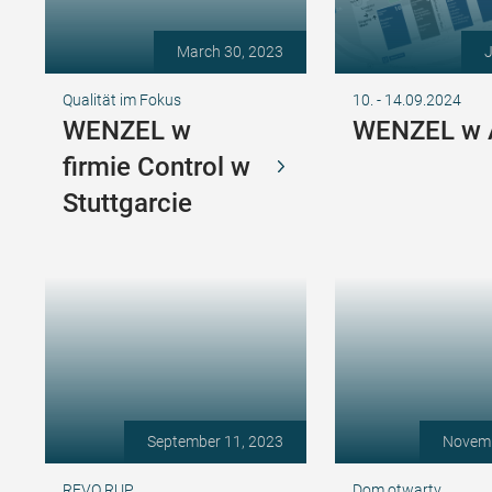
March 30, 2023
J
Qualität im Fokus
10. - 14.09.2024
WENZEL w
WENZEL w
firmie Control w
Stuttgarcie
September 11, 2023
Novemb
REVO RUP
Dom otwarty