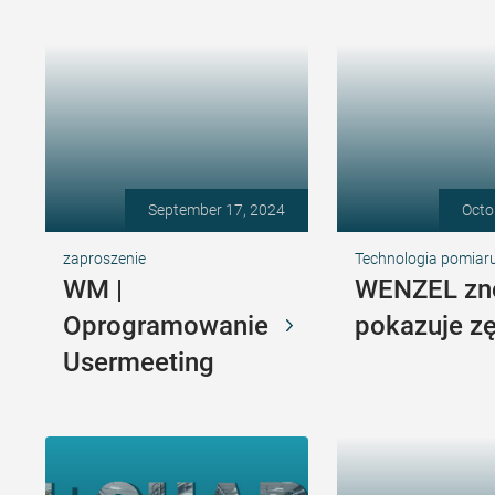
September 17, 2024
Octo
zaproszenie
Technologia pomiaru
WM |
WENZEL z
Oprogramowanie
pokazuje zę
Usermeeting