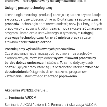
branżowe,
The
rozpoznawany na całym świecie
będzie.
Osiągnij postęp technologiczny
Technologia metrologii produkcji rozwija się bardzo szybko i staje
się coraz bardziej złożona. Umierać
Digitalizacja i automatyzacja
procesów
Technologia pomiarowa stale się rozwija. Firmy, których
pracownicy pracują w krótkim czasie, mogą skorzystać z naszego
programu kształcenia ustawicznego, a tym samym
Osiągnij
przewagę technologiczną
. Umierać
miejsca pracy
są zatem
zrównoważone
zabezpieczone
.
Poszukujemy wykwalifikowanych pracowników
Czy pracownicy nadal muszą być redukowani ze względów
ekonomicznych, może być dobre
wykwalifikowani pracownicy
bardzo dobrze umieszczeni
stać się. To samo dotyczy osób
poszukujących pracy, które są już bezrobotne, których
zdolność
do zatrudnienia
Osiągnięto dzięki naszemu programowi
kształcenia ustawicznego
znacząco poprawiono.
Akademia WENZEL oferuje...
... Seminaria AUKOM
Seminaria AUKOM Poziom 1, 2, Formularz i lokalizacja AUKOM,