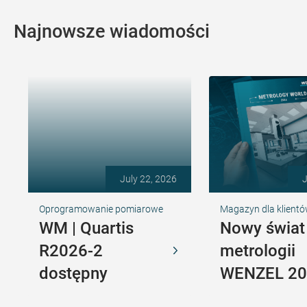
Najnowsze wiadomości
July 22, 2026
J
Oprogramowanie pomiarowe
Magazyn dla klient
WM | Quartis
Nowy świat
R2026-2
metrologii
dostępny
WENZEL 20