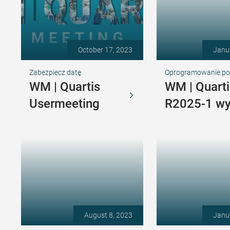
October 17, 2023
Janu
Zabezpiecz datę
Oprogramowanie p
WM | Quartis
WM | Quarti
Usermeeting
R2025-1 w
August 8, 2023
Janu