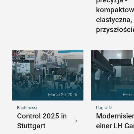
precyzja -
kompaktow
elastyczna,
przyszłośc
March 20, 2025
Febru
Fachmesse
Upgrade
Control 2025 in
Modernisie
Stuttgart
einer LH Ga