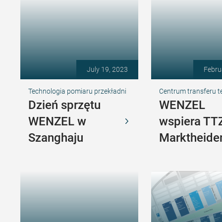
July 19, 2023
Febru
Technologia pomiaru przekładni
Centrum transferu t
Dzień sprzętu
WENZEL
WENZEL w
wspiera TT
Szanghaju
Marktheide