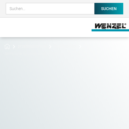
przedsiębiorstw
Wiadomości
Seminaria sponsorowane przez AZAV