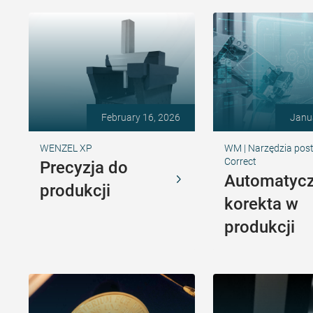
February 16, 2026
Janu
WENZEL XP
WM | Narzędzia pos
Correct
Precyzja do
Automatyc
produkcji
korekta w
produkcji