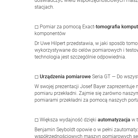
doświadczyć wielu współrzędnościowych mas
stacjach.
◻ Pomiar za pomocą Exact-
tomografia kompu
komponentów
Dr Uwe Hilpert przedstawia, w jaki sposób t
wykorzystywane do celów pomiarowych i testo
technologia jest szczególnie odpowiednia.
◻
Urządzenia pomiarowe
Seria GT — Do wszys
W swojej prezentacji Josef Bayer zaprezentuje 
pomiaru przekładni. Zajmie się zarówno naszym
pomiarami przekładni za pomocą naszych por
◻
Większa wydajność dzięki
automatyzacja
w 
Benjamin Seyboldt opowie o w pełni zautomaty
współrzędnościowych maszyn pomiarowych ser