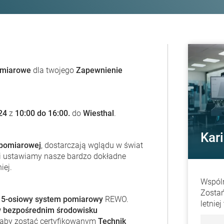
omiarowe
dla twojego
Zapewnienie
024
z
10:00 do 16:00.
do
Wiesthal
.
Kar
 pomiarowej
, dostarczają wglądu w świat
i ustawiamy nasze bardzo dokładne
iej.
Wspól
Zostań
i
5-osiowy system pomiarowy
REWO.
letnie
 bezpośrednim środowisku
, aby zostać certyfikowanym
Technik