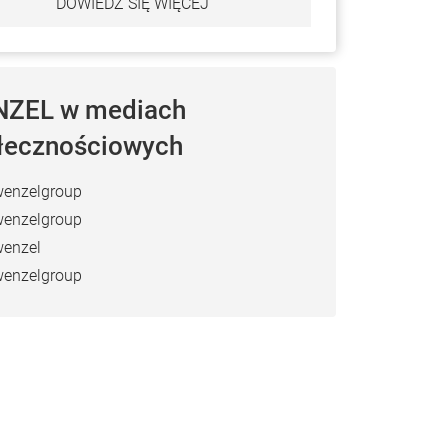
DOWIEDZ SIĘ WIĘCEJ
ZEL w mediach
łecznościowych
enzelgroup
enzelgroup
enzel
enzelgroup