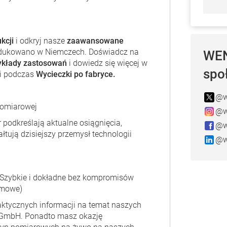
kcji
i odkryj nasze
zaawansowane
ukowano w Niemczech. Doświadcz na
WEN
ykłady zastosowań
i dowiedz się więcej w
spo
i podczas
Wycieczki po fabryce.
@w
pomiarowej
@w
r podkreślają aktualne osiągnięcia,
@w
łtują dzisiejszy przemysł technologii
@w
Szybkie i dokładne bez kompromisów
rmowe)
aktycznych informacji na temat naszych
GmbH. Ponadto masz okazję