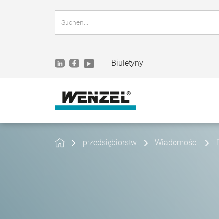
Biuletyny
przedsiębiorstw
Wiadomości