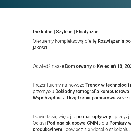
Dokładne | Szybkie | Elastyczne
Oferujemy kompleksową ofertę
Rozwiązania p
jakości
.
Odwiedź nasze
Dom otwarty
o
Kwiecień 18, 2
Prezentujemy najnowsze
Trendy w technologii
przemysłu
Dokładny
tomografia komputerowa
Współrzędne-
a
Urządzenia pomiarowe
wcześn
Dowiedz się więcej o
pomiar optyczny
i precyzj
Odkryj
Podłoga sklepowa-CMM
s dla
Pomiary w
produkcyjnym
i dowiedz się więcej o szkoleniu