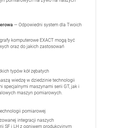
zyn pomiarowych na żywo na naszych
terowa
— Odpowiedni system dla Twoich
omografy komputerowe EXACT mogą być
wych oraz do jakich zastosowań
tkich typów kół zębatych
naszą wiedzę w dziedzinie technologii
i specjalnymi maszynami serii GT, jak i
talowych maszyn pomiarowych.
technologii pomiarowej
zowanej integracji naszych
ii SF i LH z ogniwem produkcyjnym