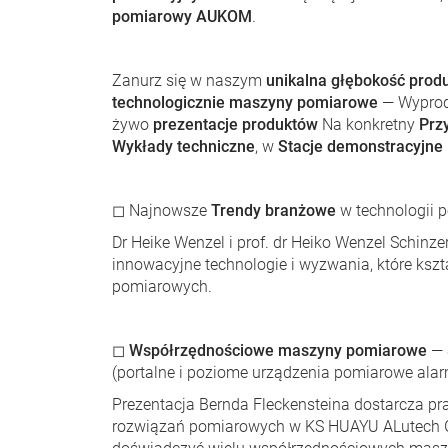
pomiarowy AUKOM
.
Zanurz się w naszym
unikalna głębokość produ
technologicznie maszyny pomiarowe
— Wyprod
żywo
prezentacje produktów
Na konkretny
Prz
Wykłady techniczne
, w
Stacje demonstracyjne
◻ Najnowsze
Trendy branżowe
w technologii 
Dr Heike Wenzel i prof. dr Heiko Wenzel Schinze
innowacyjne technologie i wyzwania, które kszta
pomiarowych.
◻
Współrzędnościowe maszyny pomiarowe
— 
(portalne i poziome urządzenia pomiarowe ala
Prezentacja Bernda Fleckensteina dostarcza pr
rozwiązań pomiarowych w KS HUAYU ALutech 