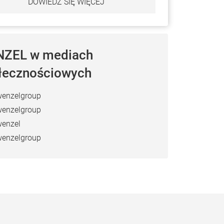
DOWIEDZ SIĘ WIĘCEJ
ZEL w mediach
łecznościowych
enzelgroup
enzelgroup
enzel
enzelgroup