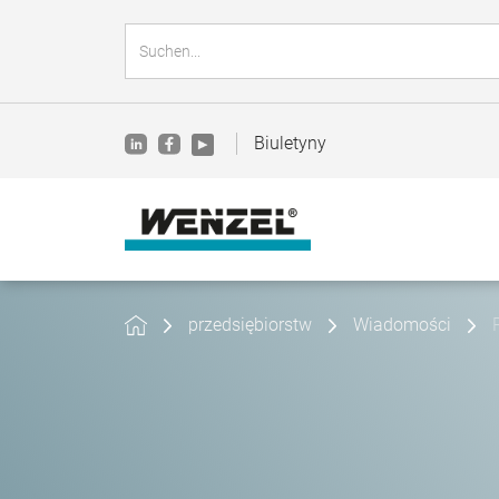
Biuletyny
przedsiębiorstw
Wiadomości