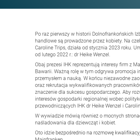
Po raz pierwszy w historii Dolnofrankońskich 
handlowe są prowadzone przez kobiety. Na cze
Caroline Trips, działa od stycznia 2023 roku. U
od lutego 2022 r.: dr Heike Wenzel.
Obaj prezesi IHK reprezentują interesy firm z M
Bawarii. Ważną rolę w tym odgrywa promocja in
przemysłem a nauką. W końcu niezawodne zaop
oraz rekrutacja wykwalifikowanych pracownik
znaczenie dla sukcesu gospodarczego. Aby rozw
interesów gospodarki regionalnej wobec polity
przewodniczących IHK dr Heike Wenzel i Carolin
W wywiadzie mówią również o mocnych stronac
naśladowania dla dziewcząt i kobiet.
Oto idzie
bezpośrednio na rozmowę kwalifikacy
Mainfranken.