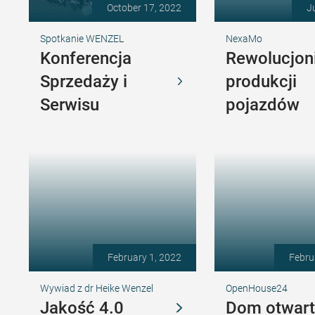
October 17, 2022
J
Spotkanie WENZEL
NexaMo
Konferencja
Rewolucjon
Sprzedaży i
produkcji
Serwisu
pojazdów
February 1, 2022
Febru
Wywiad z dr Heike Wenzel
OpenHouse24
Jakość 4.0
Dom otwart