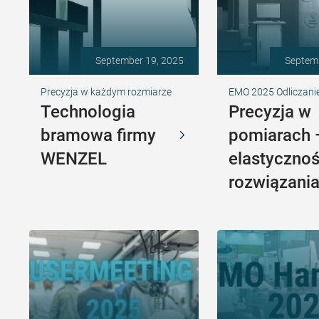
September 19, 2025
Septem
Precyzja w każdym rozmiarze
EMO 2025 Odliczani
Technologia
Precyzja w
bramowa firmy
pomiarach
WENZEL
elastyczno
rozwiązani