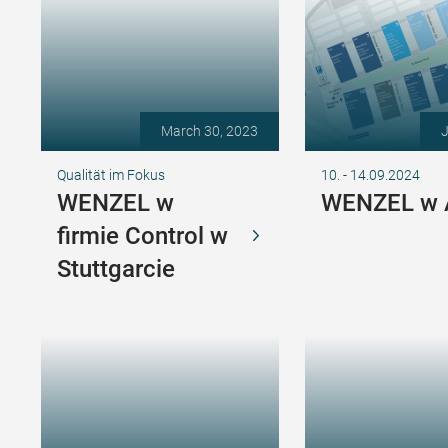
March 30, 2023
J
Qualität im Fokus
10. - 14.09.2024
WENZEL w
WENZEL w
firmie Control w
Stuttgarcie