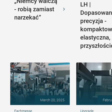
„Niemcy walczą
LH |
- robią zamiast
Dopasowan
narzekać”
precyzja -
kompaktow
elastyczna,
przyszłośc
March 20, 2025
Febru
Fachmesse
Upgrade