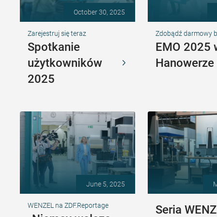
October 30, 2025
Zarejestruj się teraz
Zdobądź darmowy bil
Spotkanie
EMO 2025 
użytkowników
Hanowerze
2025
June 5, 2025
M
WENZEL na ZDF.Reportage
Seria WEN