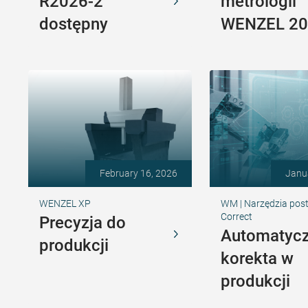
R2026-2
metrologii
dostępny
WENZEL 20
February 16, 2026
Janu
WENZEL XP
WM | Narzędzia pos
Correct
Precyzja do
Automatyc
produkcji
korekta w
produkcji