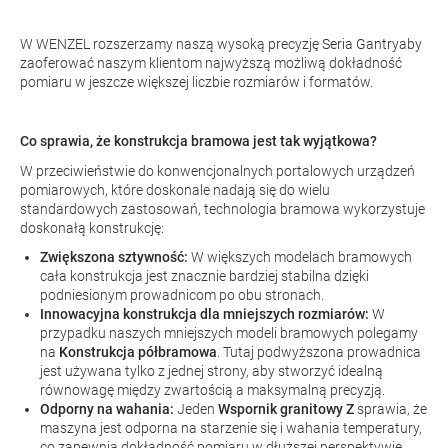
W WENZEL rozszerzamy naszą wysoką precyzję
Seria Gantry
aby
zaoferować naszym klientom najwyższą możliwą dokładność
pomiaru w jeszcze większej liczbie rozmiarów i formatów.
Co sprawia, że konstrukcja bramowa jest tak wyjątkowa?
W przeciwieństwie do konwencjonalnych portalowych urządzeń
pomiarowych, które doskonale nadają się do wielu
standardowych zastosowań, technologia bramowa wykorzystuje
doskonałą konstrukcję:
Zwiększona sztywność:
W większych modelach bramowych
cała konstrukcja jest znacznie bardziej stabilna dzięki
podniesionym prowadnicom po obu stronach.
Innowacyjna konstrukcja dla mniejszych rozmiarów:
W
przypadku naszych mniejszych modeli bramowych polegamy
na
Konstrukcja półbramowa
. Tutaj podwyższona prowadnica
jest używana tylko z jednej strony, aby stworzyć idealną
równowagę między zwartością a maksymalną precyzją.
Odporny na wahania:
Jeden
Wspornik granitowy Z
sprawia, że
maszyna jest odporna na starzenie się i wahania temperatury,
co zapewnia dokładność pomiaru w dłuższej perspektywie.