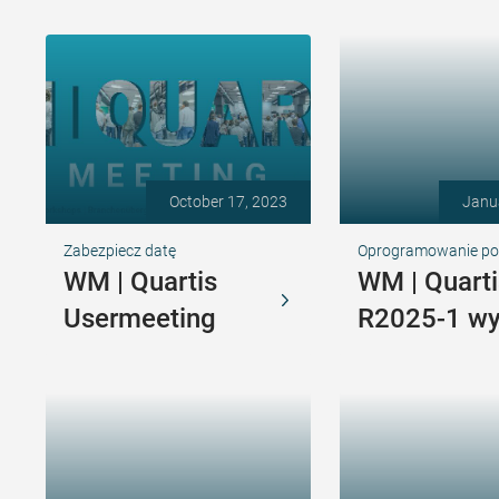
October 17, 2023
Janu
Zabezpiecz datę
Oprogramowanie p
WM | Quartis
WM | Quarti
Usermeeting
R2025-1 w