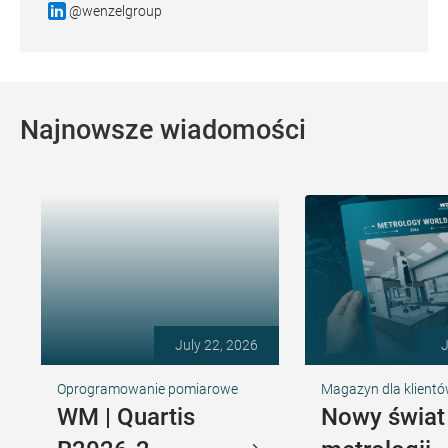
@wenzelgroup
Najnowsze wiadomości
July 22, 2026
J
Oprogramowanie pomiarowe
Magazyn dla klient
WM | Quartis
Nowy świat