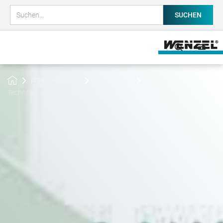
przedsiębiorstw
Wiadomości
Technologia bramowa firmy WENZEL