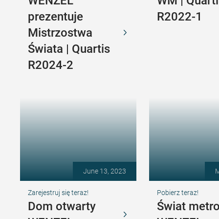
WENZEL
WM | Quarti
prezentuje
R2022-1
Mistrzostwa
Świata | Quartis
R2024-2
June 13, 2023
M
Zarejestruj się teraz!
Pobierz teraz!
Dom otwarty
Świat metro