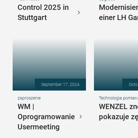
Control 2025 in
Modernisie
Stuttgart
einer LH Ga
September 17, 2024
Octo
zaproszenie
Technologia pomiaru
WM |
WENZEL z
Oprogramowanie
pokazuje zę
Usermeeting