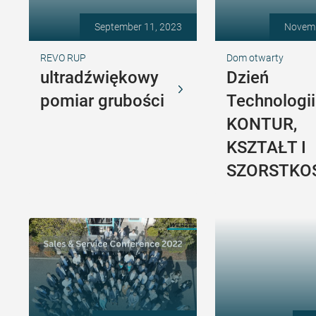
September 11, 2023
Novemb
REVO RUP
Dom otwarty
ultradźwiękowy
Dzień
pomiar grubości
Technologii
KONTUR,
KSZTAŁT I
SZORSTKO