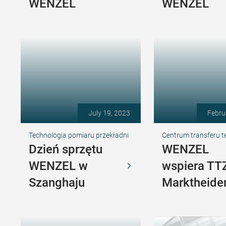
WENZEL
WENZEL
July 19, 2023
Febru
Technologia pomiaru przekładni
Centrum transferu t
Dzień sprzętu
WENZEL
WENZEL w
wspiera TT
Szanghaju
Marktheide