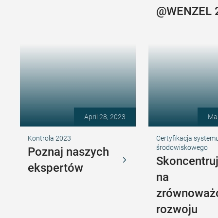
@WENZEL 
April 28, 2023
Mar
Kontrola 2023
Certyfikacja system
środowiskowego
Poznaj naszych
Skoncentruj
ekspertów
na
zrównoważ
rozwoju