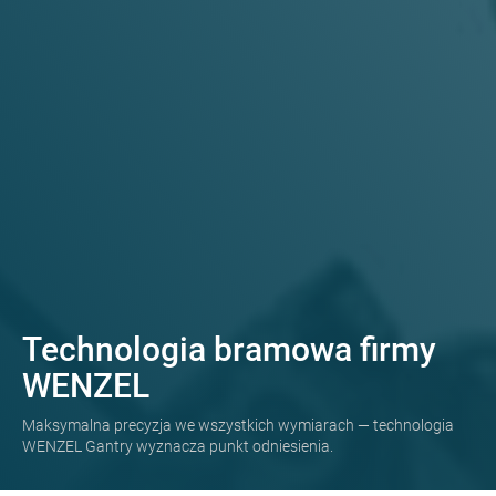
Technologia bramowa firmy
WENZEL
Maksymalna precyzja we wszystkich wymiarach — technologia
WENZEL Gantry wyznacza punkt odniesienia.