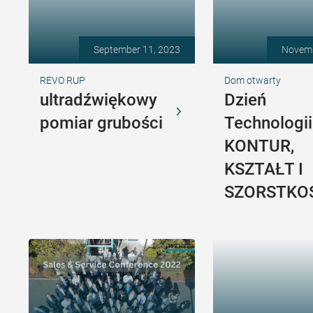
September 11, 2023
Novemb
REVO RUP
Dom otwarty
ultradźwiękowy
Dzień
pomiar grubości
Technologii
KONTUR,
KSZTAŁT I
SZORSTKO