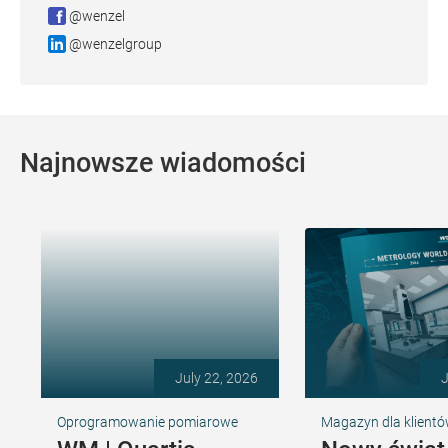
@wenzel
@wenzelgroup
Najnowsze wiadomości
July 22, 2026
J
Oprogramowanie pomiarowe
Magazyn dla klient