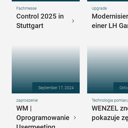
Fachmesse
Upgrade
Control 2025 in
Modernisie
Stuttgart
einer LH Ga
September 17, 2024
Octo
zaproszenie
Technologia pomiaru
WM |
WENZEL z
Oprogramowanie
pokazuje zę
Usermeeting