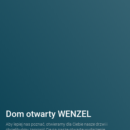
Dom otwarty WENZEL
Aby lepiej nas poznać, otwieramy dla Ciebie nasze drzwi i
chcielibyśmy zaprosić Cię na nasze otwarte wydarzenie.