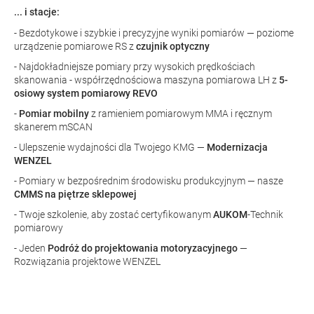
... i stacje:
- Bezdotykowe i szybkie i precyzyjne wyniki pomiarów — poziome
urządzenie pomiarowe RS z
czujnik optyczny
- Najdokładniejsze pomiary przy wysokich prędkościach
skanowania - współrzędnościowa maszyna pomiarowa LH z
5-
osiowy system pomiarowy REVO
-
Pomiar mobilny
z ramieniem pomiarowym MMA i ręcznym
skanerem mSCAN
- Ulepszenie wydajności dla Twojego KMG —
Modernizacja
WENZEL
- Pomiary w bezpośrednim środowisku produkcyjnym — nasze
CMMS na piętrze sklepowej
- Twoje szkolenie, aby zostać certyfikowanym
AUKOM
-Technik
pomiarowy
- Jeden
Podróż do projektowania motoryzacyjnego
—
Rozwiązania projektowe WENZEL