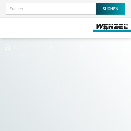
przedsiębiorstw
Wiadomości
Dom otwarty WENZEL