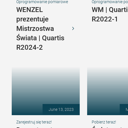
Oprogramowanie pomiarowe
Oprogramowanie p
WENZEL
WM | Quarti
prezentuje
R2022-1
Mistrzostwa
Świata | Quartis
R2024-2
June 13, 2023
M
Zarejestruj się teraz!
Pobierz teraz!