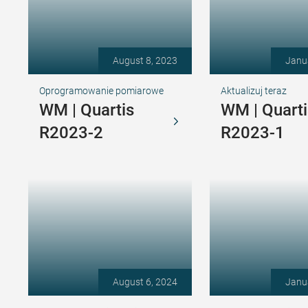
August 8, 2023
Janu
Oprogramowanie pomiarowe
Aktualizuj teraz
WM | Quartis
WM | Quarti
R2023-2
R2023-1
August 6, 2024
Janu