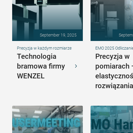
September 19, 2025
Septem
Precyzja w każdym rozmiarze
EMO 2025 Odliczani
Technologia
Precyzja w
bramowa firmy
pomiarach
WENZEL
elastyczno
rozwiązani