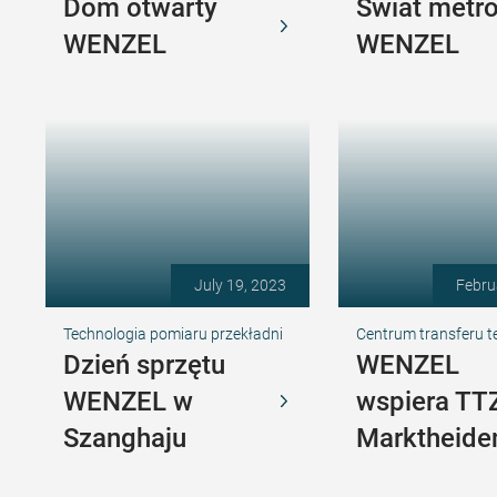
Dom otwarty
Świat metro
WENZEL
WENZEL
July 19, 2023
Febru
Technologia pomiaru przekładni
Centrum transferu t
Dzień sprzętu
WENZEL
WENZEL w
wspiera TT
Szanghaju
Marktheide