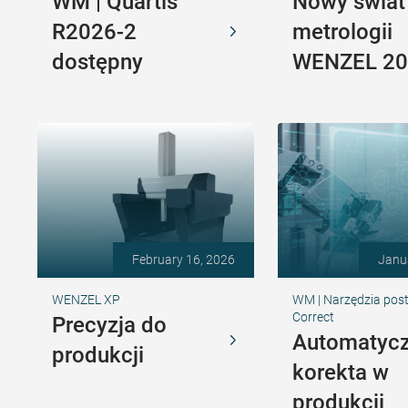
WM | Quartis
Nowy świat
R2026-2
metrologii
dostępny
WENZEL 20
February 16, 2026
Janu
WENZEL XP
WM | Narzędzia pos
Correct
Precyzja do
Automatyc
produkcji
korekta w
produkcji