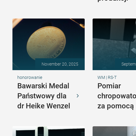
November 20, 2025
Septem
honorowanie
WM | RS-T
Bawarski Medal
Pomiar
Państwowy dla
chropowato
dr Heike Wenzel
za pomocą