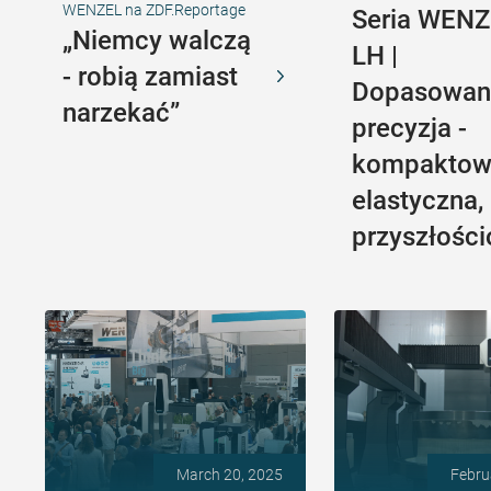
WENZEL na ZDF.Reportage
Seria WEN
„Niemcy walczą
LH |
- robią zamiast
Dopasowan
narzekać”
precyzja -
kompaktow
elastyczna,
przyszłośc
March 20, 2025
Febru