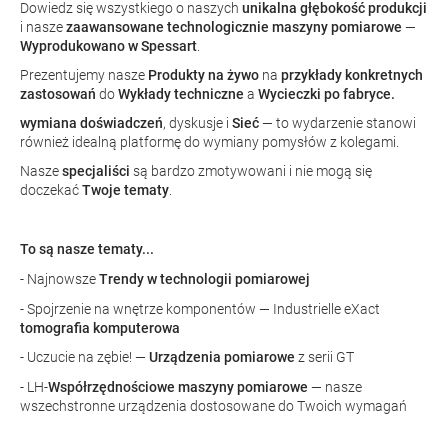
Dowiedz się wszystkiego o naszych
unikalna głębokość produkcji
i nasze
zaawansowane technologicznie maszyny pomiarowe
—
Wyprodukowano w Spessart
.
Prezentujemy nasze
Produkty na żywo
na
przykłady konkretnych
zastosowań
do
Wykłady techniczne
a
Wycieczki po fabryce.
wymiana doświadczeń
, dyskusje i
Sieć
— to wydarzenie stanowi
również idealną platformę do wymiany pomysłów z kolegami.
Nasze
specjaliści
są bardzo zmotywowani i nie mogą się
doczekać
Twoje tematy
.
To są nasze tematy...
- Najnowsze
Trendy w technologii pomiarowej
- Spojrzenie na wnętrze komponentów — Industrielle eXact
tomografia komputerowa
- Uczucie na zębie! —
Urządzenia pomiarowe
z serii GT
- LH-
Współrzędnościowe maszyny pomiarowe
— nasze
wszechstronne urządzenia dostosowane do Twoich wymagań