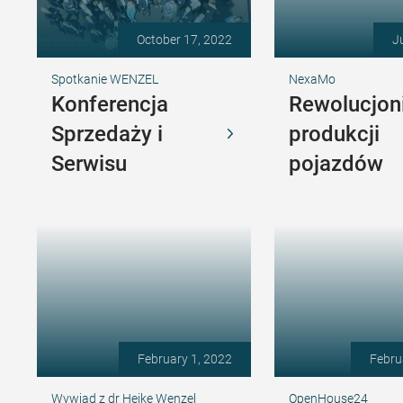
October 17, 2022
J
Spotkanie WENZEL
NexaMo
Konferencja
Rewolucjon
Sprzedaży i
produkcji
Serwisu
pojazdów
February 1, 2022
Febru
Wywiad z dr Heike Wenzel
OpenHouse24