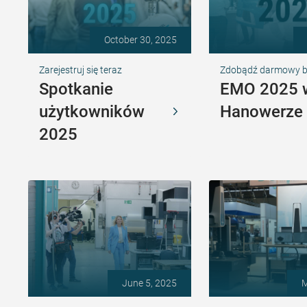
October 30, 2025
Zarejestruj się teraz
Zdobądź darmowy bil
Spotkanie
EMO 2025 
użytkowników
Hanowerze
2025
June 5, 2025
M