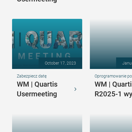
October 17, 2023
Janu
Zabezpiecz datę
Oprogramowanie p
WM | Quartis
WM | Quarti
Usermeeting
R2025-1 w