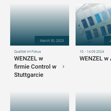
March 30, 2023
J
Qualität im Fokus
10. - 14.09.2024
WENZEL w
WENZEL w
firmie Control w
Stuttgarcie