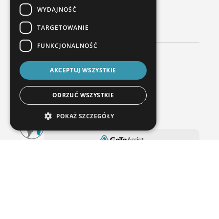
WYDAJNOŚĆ
POPROŚ O PORADĘ
TARGETOWANIE
FUNKCJONALNOŚĆ
Potrzebujesz pomocy z maszyną?
AKCEPTUJ WSZYSTKIE
Wsparcie techniczne
+49 6020 201 8888
ODRZUĆ WSZYSTKIE
support@wenzel-metrology.de
POKAŻ SZCZEGÓŁY
Usługa online WENZEL