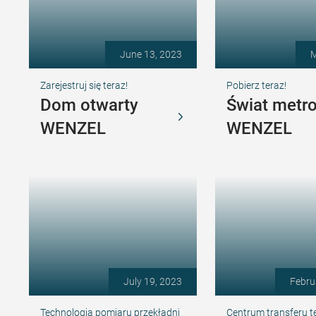
June 13, 2023
M
Zarejestruj się teraz!
Pobierz teraz!
Dom otwarty
Świat metro
WENZEL
WENZEL
July 19, 2023
Febru
Technologia pomiaru przekładni
Centrum transferu t