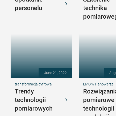
personelu
technika
pomiarowe
June 21, 2022
Aug
transformacja cyfrowa
EMO w Hanowerze
Trendy
Rozwiązani
technologii
pomiarowe 
pomiarowych
technologii