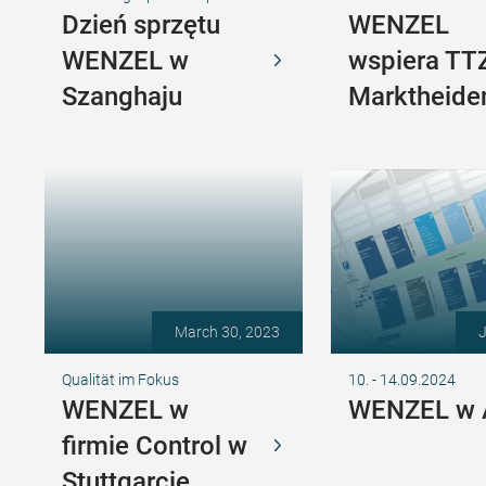
Dzień sprzętu
WENZEL
WENZEL w
wspiera TT
Szanghaju
Marktheide
March 30, 2023
J
Qualität im Fokus
10. - 14.09.2024
WENZEL w
WENZEL w
firmie Control w
Stuttgarcie