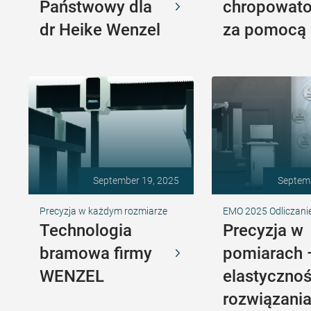
Państwowy dla
chropowato
dr Heike Wenzel
za pomocą
September 19, 2025
Septem
Precyzja w każdym rozmiarze
EMO 2025 Odliczani
Technologia
Precyzja w
bramowa firmy
pomiarach
WENZEL
elastyczno
rozwiązani