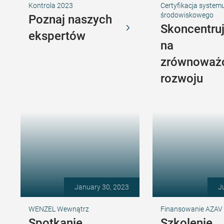
Kontrola 2023
Certyfikacja system
środowiskowego
Poznaj naszych
Skoncentruj
ekspertów
na
zrównoważ
rozwoju
January 30, 2023
J
WENZEL Wewnątrz
Finansowanie AZAV
Spotkanie
Szkolenie