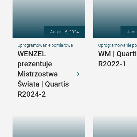
August 6, 2024
Janu
Oprogramowanie pomiarowe
Oprogramowanie p
WENZEL
WM | Quarti
prezentuje
R2022-1
Mistrzostwa
Świata | Quartis
R2024-2