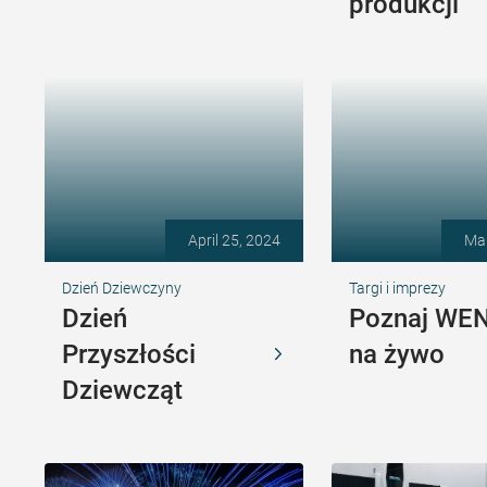
produkcji
April 25, 2024
Mar
Dzień Dziewczyny
Targi i imprezy
Dzień
Poznaj WE
Przyszłości
na żywo
Dziewcząt