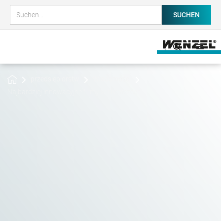
przedsiębiorstw
Wiadomości
Najbardziej innowacyjne firmy w Niemczech