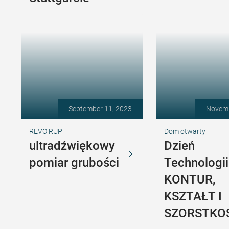
September 11, 2023
Novemb
REVO RUP
Dom otwarty
ultradźwiękowy
Dzień
pomiar grubości
Technologii
KONTUR,
KSZTAŁT I
SZORSTKO