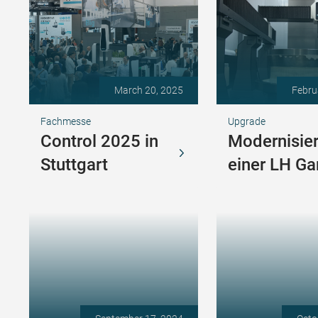
March 20, 2025
Febru
Fachmesse
Upgrade
Control 2025 in
Modernisie
Stuttgart
einer LH Ga