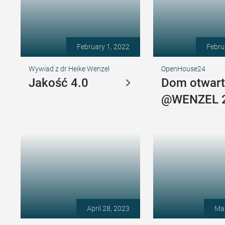
February 1, 2022
Febru
Wywiad z dr Heike Wenzel
OpenHouse24
Jakość 4.0
Dom otwart
@WENZEL 
April 28, 2023
Mar