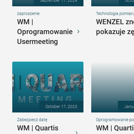
September 17, 2024
Octo
zaproszenie
Technologia pomiaru
WM |
WENZEL z
Oprogramowanie
pokazuje zę
Usermeeting
October 17, 2023
Janu
Zabezpiecz datę
Oprogramowanie p
WM | Quartis
WM | Quarti