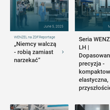
June 5, 2025
M
WENZEL na ZDF.Reportage
Seria WEN
„Niemcy walczą
LH |
- robią zamiast
Dopasowan
narzekać”
precyzja -
kompaktow
elastyczna,
przyszłośc