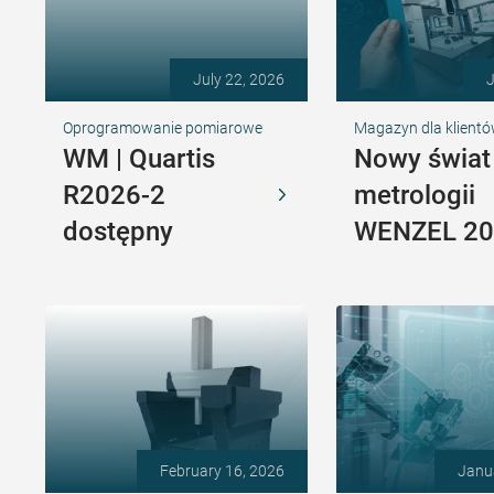
July 22, 2026
J
Oprogramowanie pomiarowe
Magazyn dla klient
WM | Quartis
Nowy świat
R2026-2
metrologii
dostępny
WENZEL 20
February 16, 2026
Janu