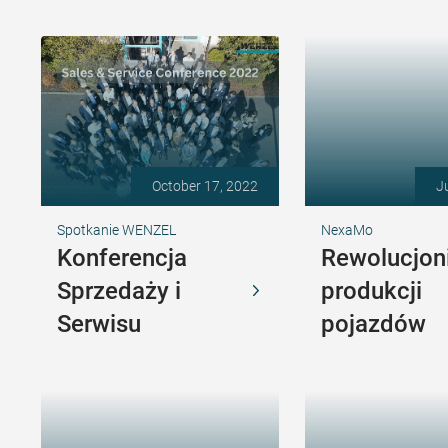
October 17, 2022
J
Spotkanie WENZEL
NexaMo
Konferencja
Rewolucjon
Sprzedaży i
produkcji
Serwisu
pojazdów