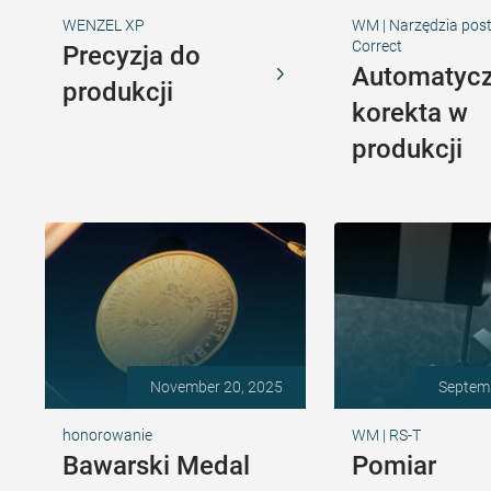
WENZEL XP
WM | Narzędzia pos
Correct
Precyzja do
Automatyc
produkcji
korekta w
produkcji
November 20, 2025
Septem
honorowanie
WM | RS-T
Bawarski Medal
Pomiar