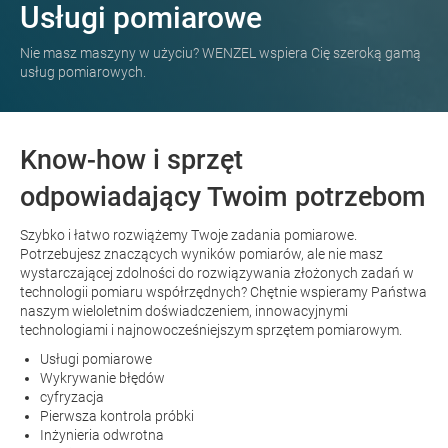
Usługi pomiarowe
Nie masz maszyny w użyciu? WENZEL wspiera Cię szeroką gamą
usług pomiarowych.
Know-how i sprzęt
odpowiadający Twoim potrzebom
Szybko i łatwo rozwiążemy Twoje zadania pomiarowe.
Potrzebujesz znaczących wyników pomiarów, ale nie masz
wystarczającej zdolności do rozwiązywania złożonych zadań w
technologii pomiaru współrzędnych? Chętnie wspieramy Państwa
naszym wieloletnim doświadczeniem, innowacyjnymi
technologiami i najnowocześniejszym sprzętem pomiarowym.
Usługi pomiarowe
Wykrywanie błędów
cyfryzacja
Pierwsza kontrola próbki
Inżynieria odwrotna