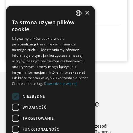
+49 6020 201-0
×
info@wenzel-group.com
Ta strona używa plików
GERMAN
cookie
WENZEL Group GmbH & Co. KG
FRENCH
Werner-Wenzel-Street
Używamy plików cookie w celu
97859 Wiesthal
personalizacji treści, reklam i analizy
SPANISH
Niemcy
naszego ruchu. Udostępniamy również
POLISH
informacje o tym, jak korzystasz z naszej
witryny, naszym partnerom reklamowym i
ENGLISH
analitycznym, którzy mogą łączyć je z
innymi informacjami, które im przekazałeś
ITALIAN
lub które zebrali w wyniku korzystania przez
Ciebie z ich usług.
Dowiedz się więcej
CZECH
NIEZBĘDNE
Masz pytania dotyczące
WYDAJNOŚĆ
produktów WENZEL?
TARGETOWANIE
Następnie po prostu skontaktuj się z naszym
zespół
FUNKCJONALNOŚĆ
ekspertów
. Chętnie pomożemy Ci w realizacji Twojego