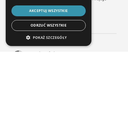
indywidualna koncepcja jakości
.
AKCEPTUJ WSZYSTKIE
POPROŚ O PORADĘ
ODRZUĆ WSZYSTKIE
POKAŻ SZCZEGÓŁY
Potrzebujesz pomocy z maszyną?
Wsparcie techniczne
+49 6020 201 8888
support@wenzel-metrology.de
Usługa online WENZEL