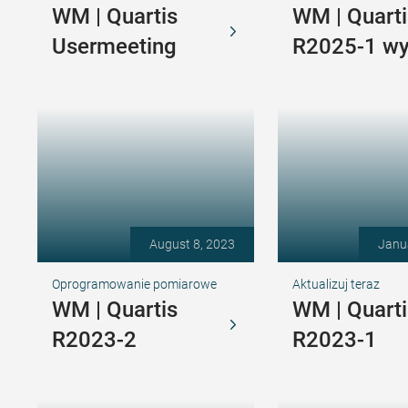
WM | Quartis
WM | Quarti
Usermeeting
R2025-1 w
August 8, 2023
Janu
Oprogramowanie pomiarowe
Aktualizuj teraz
WM | Quartis
WM | Quarti
R2023-2
R2023-1