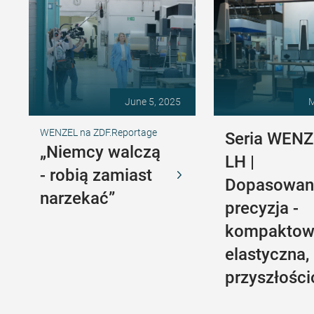
June 5, 2025
M
WENZEL na ZDF.Reportage
Seria WEN
„Niemcy walczą
LH |
- robią zamiast
Dopasowan
narzekać”
precyzja -
kompaktow
elastyczna,
przyszłośc