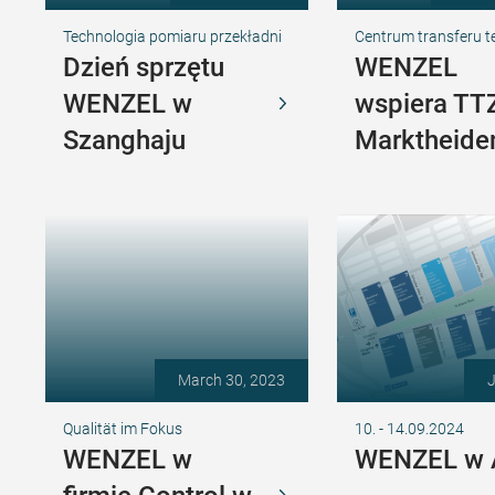
Technologia pomiaru przekładni
Centrum transferu t
Dzień sprzętu
WENZEL
WENZEL w
wspiera TT
Szanghaju
Marktheide
March 30, 2023
J
Qualität im Fokus
10. - 14.09.2024
WENZEL w
WENZEL w