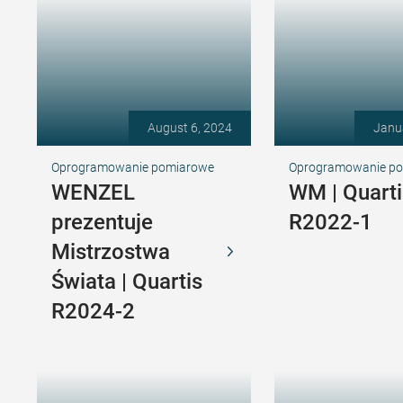
August 6, 2024
Janu
Oprogramowanie pomiarowe
Oprogramowanie p
WENZEL
WM | Quarti
prezentuje
R2022-1
Mistrzostwa
Świata | Quartis
R2024-2