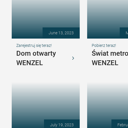
June 13, 2023
M
Zarejestruj się teraz!
Pobierz teraz!
Dom otwarty
Świat metro
WENZEL
WENZEL
July 19, 2023
Febru