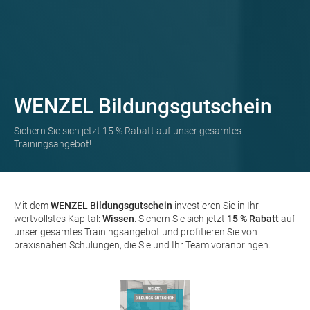
WENZEL Bildungsgutschein
Sichern Sie sich jetzt 15 % Rabatt auf unser gesamtes
Trainingsangebot!
Mit dem
WENZEL Bildungsgutschein
investieren Sie in Ihr
wertvollstes Kapital:
Wissen
. Sichern Sie sich jetzt
15 % Rabatt
auf
unser gesamtes Trainingsangebot und profitieren Sie von
praxisnahen Schulungen, die Sie und Ihr Team voranbringen.