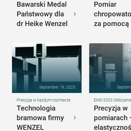
Bawarski Medal
Pomiar
Państwowy dla
chropowato
dr Heike Wenzel
za pomocą
September 19, 2025
Septem
Precyzja w każdym rozmiarze
EMO 2025 Odliczani
Technologia
Precyzja w
bramowa firmy
pomiarach
WENZEL
elastyczno