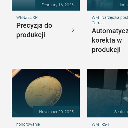
February 16, 2026
Janu
WENZEL XP
WM | Narzędzia pos
Correct
Precyzja do
Automatyc
produkcji
korekta w
produkcji
November 20, 2025
Septem
honorowanie
WM | RS-T