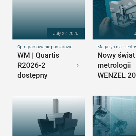
July 22, 2026
J
Oprogramowanie pomiarowe
Magazyn dla klient
WM | Quartis
Nowy świat
R2026-2
metrologii
dostępny
WENZEL 20