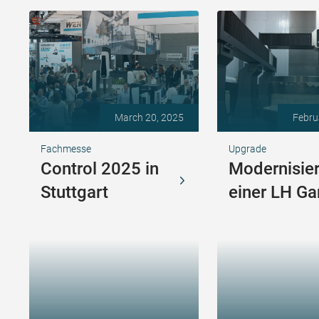
March 20, 2025
Febru
Fachmesse
Upgrade
Control 2025 in
Modernisie
Stuttgart
einer LH Ga