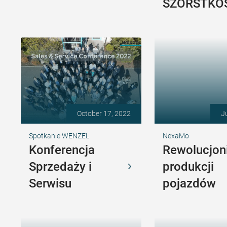
SZORSTKO
October 17, 2022
J
Spotkanie WENZEL
NexaMo
Konferencja
Rewolucjon
Sprzedaży i
produkcji
Serwisu
pojazdów