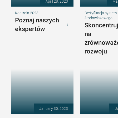
April 28, 2023
Mar
Kontrola 2023
Certyfikacja system
środowiskowego
Poznaj naszych
Skoncentruj
ekspertów
na
zrównoważ
rozwoju
January 30, 2023
J