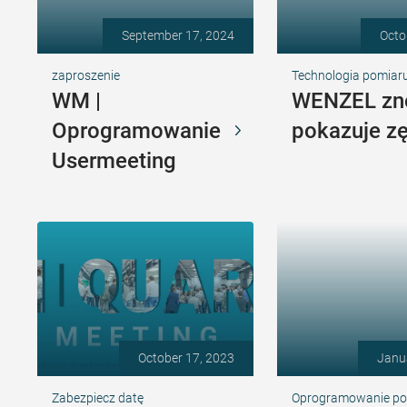
September 17, 2024
Octo
zaproszenie
Technologia pomiaru
WM |
WENZEL z
Oprogramowanie
pokazuje zę
Usermeeting
October 17, 2023
Janu
Zabezpiecz datę
Oprogramowanie p