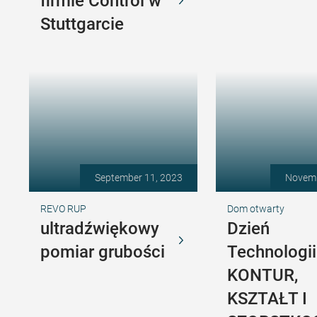
firmie Control w
Stuttgarcie
September 11, 2023
Novemb
REVO RUP
Dom otwarty
ultradźwiękowy
Dzień
pomiar grubości
Technologii
KONTUR,
KSZTAŁT I