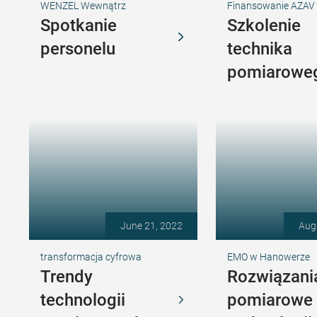
WENZEL Wewnątrz
Finansowanie AZAV
Spotkanie
Szkolenie
personelu
technika
pomiarowe
June 21, 2022
Aug
transformacja cyfrowa
EMO w Hanowerze
Trendy
Rozwiązani
technologii
pomiarowe 