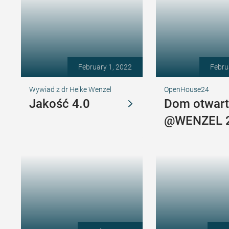
February 1, 2022
Febru
Wywiad z dr Heike Wenzel
OpenHouse24
Jakość 4.0
Dom otwart
@WENZEL 