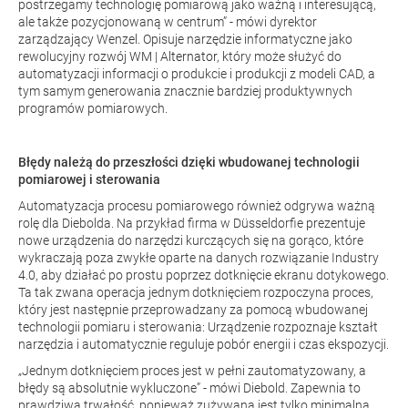
postrzegamy technologię pomiarową jako ważną i interesującą,
ale także pozycjonowaną w centrum” - mówi dyrektor
zarządzający Wenzel. Opisuje narzędzie informatyczne jako
rewolucyjny rozwój
WM | Alternator
, który może służyć do
automatyzacji informacji o produkcie i produkcji z modeli CAD, a
tym samym generowania znacznie bardziej produktywnych
programów pomiarowych.
Błędy należą do przeszłości dzięki wbudowanej technologii
pomiarowej i sterowania
Automatyzacja procesu pomiarowego również odgrywa ważną
rolę dla Diebolda. Na przykład firma w Düsseldorfie prezentuje
nowe urządzenia do narzędzi kurczących się na gorąco, które
wykraczają poza zwykłe oparte na danych rozwiązanie Industry
4.0, aby działać po prostu poprzez dotknięcie ekranu dotykowego.
Ta tak zwana operacja jednym dotknięciem rozpoczyna proces,
który jest następnie przeprowadzany za pomocą wbudowanej
technologii pomiaru i sterowania: Urządzenie rozpoznaje kształt
narzędzia i automatycznie reguluje pobór energii i czas ekspozycji.
„Jednym dotknięciem proces jest w pełni zautomatyzowany, a
błędy są absolutnie wykluczone” - mówi Diebold. Zapewnia to
prawdziwą trwałość, ponieważ zużywana jest tylko minimalna