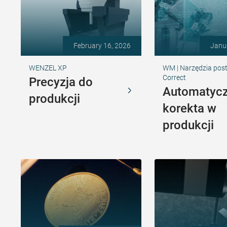
February 16, 2026
Janu
WENZEL XP
WM | Narzędzia pos
Correct
Precyzja do
Automatyc
produkcji
korekta w
produkcji