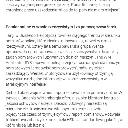
ilość wymaganej energii elektrycznej. Ponadto narzędzia są
chronione przed uszkodzeniami, co do tej pory nie miało miejsca”.
Pomiar online w czasie rzeczywistym i za pomocą wyważarek
Targi w Düsseldorfie dotyczą również ciągłego trendu w kierunku
pomiarów online, które idealnie odbywają się nawet w czasie
rzeczywistym. Cztery lata temu bawarska grupa Wenzel
opracowała oprogramowanie w czasie rzeczywistym do analizy
zadań pomiarowych i używanych do nich maszyn. „The
WM |
Analizator SYS
zapewnia pełną przejrzystość danych dla maszyn
pomiarowych i środowisk pomiarowych”, mówi dyrektor
zarządzający Wenzel. „Autoryzowani użytkownicy otrzymują
wszystkie niezbędne informacje w czasie rzeczywistym w
atrakcyjnym interfejsie.”
Diebold obserwuje również zapotrzebowanie na pomiary online. W
tym celu Badenia-Wirtembergia oferują swoim klientom kontrolę
jakości uchwytów narzędzi Diebold. „Uchwyty narzędzi są
mierzone elektronicznie we własnym zakresie, a każda
pojedyncza część otrzymuje cyfrowy raport pomiarowy. Pozwala
to klientowi zobaczyć, które stożki HSK są standardowej jakości, a
które nie są lub już nie.”