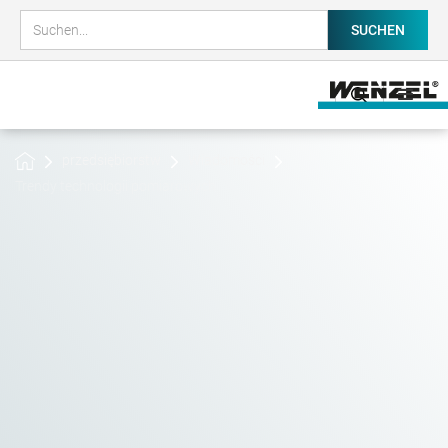
przedsiębiorstw
Wiadomości
Trendy technologii pomiarowych