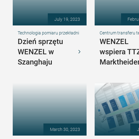
July 19, 2023
Febru
Technologia pomiaru przekładni
Centrum transferu t
Dzień sprzętu
WENZEL
WENZEL w
wspiera TT
Szanghaju
Marktheide
March 30, 2023
J