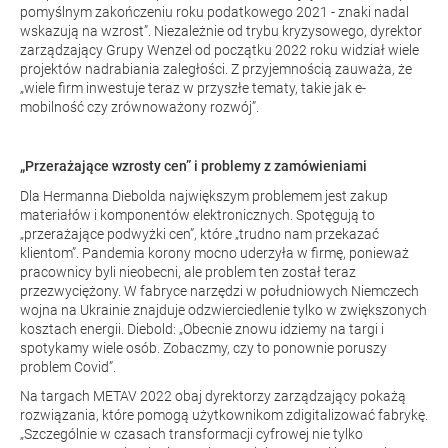
pomyślnym zakończeniu roku podatkowego 2021 - znaki nadal
wskazują na wzrost”. Niezależnie od trybu kryzysowego, dyrektor
zarządzający Grupy Wenzel od początku 2022 roku widział wiele
projektów nadrabiania zaległości. Z przyjemnością zauważa, że
„wiele firm inwestuje teraz w przyszłe tematy, takie jak e-
mobilność czy zrównoważony rozwój”.
„Przerażające wzrosty cen” i problemy z zamówieniami
Dla Hermanna Diebolda największym problemem jest zakup
materiałów i komponentów elektronicznych. Spotęgują to
„przerażające podwyżki cen”, które „trudno nam przekazać
klientom”. Pandemia korony mocno uderzyła w firmę, ponieważ
pracownicy byli nieobecni, ale problem ten został teraz
przezwyciężony. W fabryce narzędzi w południowych Niemczech
wojna na Ukrainie znajduje odzwierciedlenie tylko w zwiększonych
kosztach energii. Diebold: „Obecnie znowu idziemy na targi i
spotykamy wiele osób. Zobaczmy, czy to ponownie poruszy
problem Covid”.
Na targach METAV 2022 obaj dyrektorzy zarządzający pokażą
rozwiązania, które pomogą użytkownikom zdigitalizować fabrykę.
„Szczególnie w czasach transformacji cyfrowej nie tylko