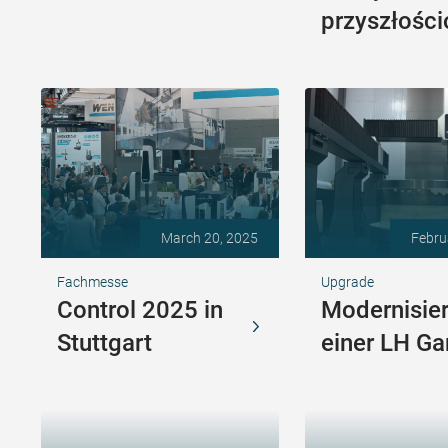
przyszłośc
March 20, 2025
Febru
Fachmesse
Upgrade
Control 2025 in
Modernisie
Stuttgart
einer LH Ga