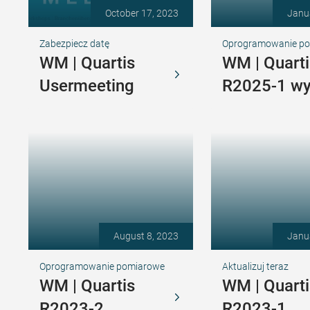
October 17, 2023
Janu
Zabezpiecz datę
Oprogramowanie p
WM | Quartis
WM | Quarti
Usermeeting
R2025-1 w
August 8, 2023
Janu
Oprogramowanie pomiarowe
Aktualizuj teraz
WM | Quartis
WM | Quarti
R2023-2
R2023-1