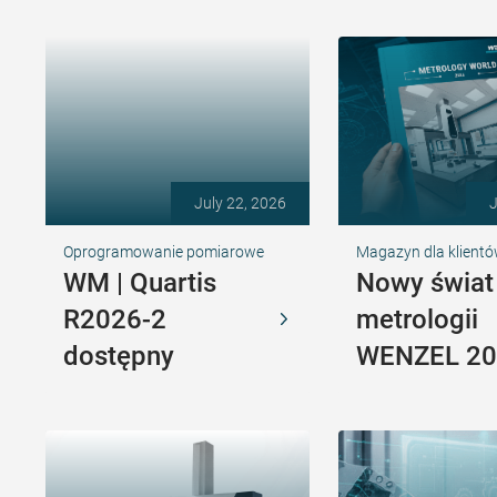
July 22, 2026
J
Oprogramowanie pomiarowe
Magazyn dla klient
WM | Quartis
Nowy świat
R2026-2
metrologii
dostępny
WENZEL 20