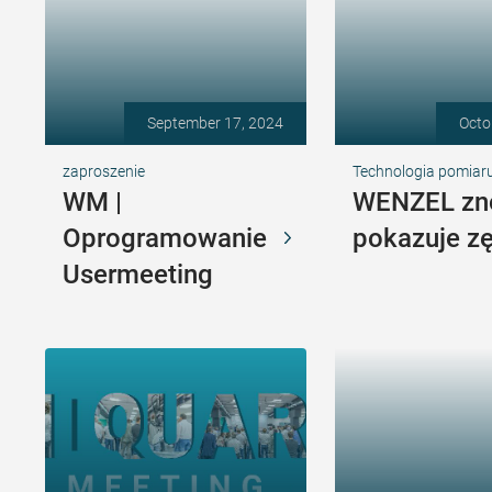
September 17, 2024
Octo
zaproszenie
Technologia pomiaru
WM |
WENZEL z
Oprogramowanie
pokazuje zę
Usermeeting