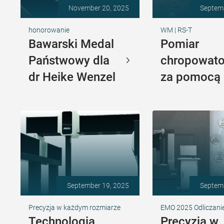
November 20, 2025
Septem
honorowanie
WM | RS-T
Bawarski Medal
Pomiar
Państwowy dla
chropowato
dr Heike Wenzel
za pomocą
September 19, 2025
Septem
Precyzja w każdym rozmiarze
EMO 2025 Odliczani
Technologia
Precyzja w