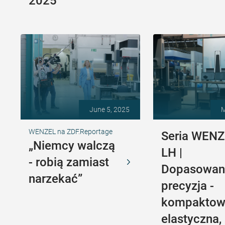
2025
June 5, 2025
M
WENZEL na ZDF.Reportage
Seria WEN
„Niemcy walczą
LH |
- robią zamiast
Dopasowan
narzekać”
precyzja -
kompaktow
elastyczna,