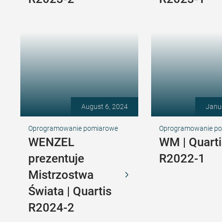
August 6, 2024
Janu
Oprogramowanie pomiarowe
Oprogramowanie p
WENZEL
WM | Quarti
prezentuje
R2022-1
Mistrzostwa
Świata | Quartis
R2024-2