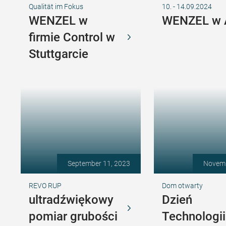
Qualität im Fokus
10. - 14.09.2024
WENZEL w
WENZEL w
firmie Control w
Stuttgarcie
September 11, 2023
Novemb
REVO RUP
Dom otwarty
ultradźwiękowy
Dzień
pomiar grubości
Technologii