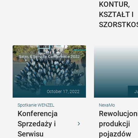
KONTUR,
KSZTAŁT I
SZORSTKO
October 17, 2022
J
Spotkanie WENZEL
NexaMo
Konferencja
Rewolucjon
Sprzedaży i
produkcji
Serwisu
pojazdów