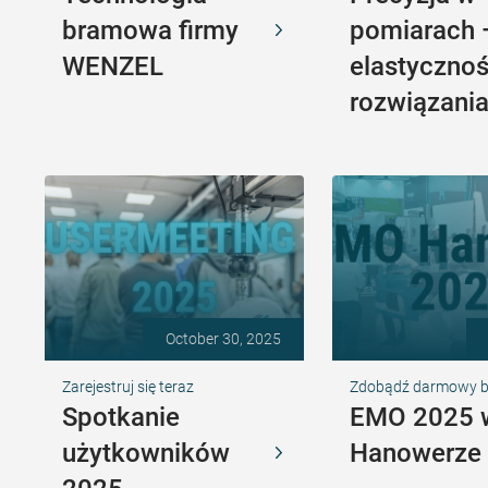
bramowa firmy
pomiarach
WENZEL
elastyczno
rozwiązani
October 30, 2025
Zarejestruj się teraz
Zdobądź darmowy bil
Spotkanie
EMO 2025 
użytkowników
Hanowerze