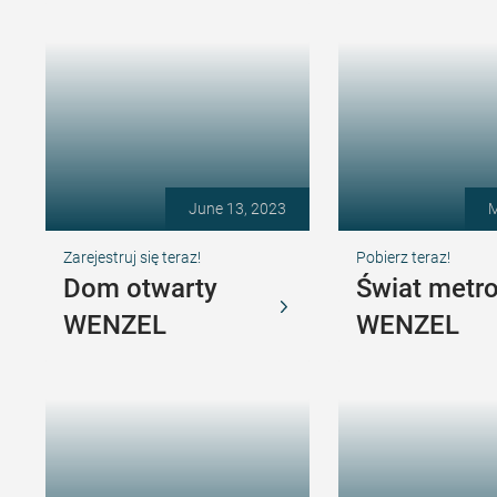
June 13, 2023
M
Zarejestruj się teraz!
Pobierz teraz!
Dom otwarty
Świat metro
WENZEL
WENZEL