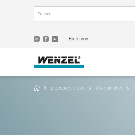
Biuletyny
przedsiębiorstw
Wiadomości