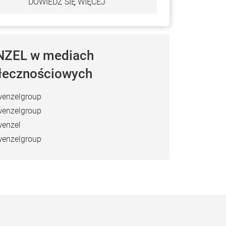
DOWIEDZ SIĘ WIĘCEJ
ZEL w mediach
łecznościowych
enzelgroup
enzelgroup
enzel
enzelgroup