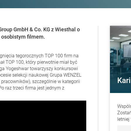
roup GmbH & Co. KG z Wiesthal o
z osobistym filmem.
gnięcia tegorocznych TOP 100 firm na
nał TOP 100, który pierwotnie miał być
nga Yogeshwar towarzyszy konkursowi
procesie selekcji naukowej Grupa WENZEL
Kar
 pracowników), szczególnie w kategorii
 raz trzeci firma jest jednym z
Wspól
Zostań
letnie