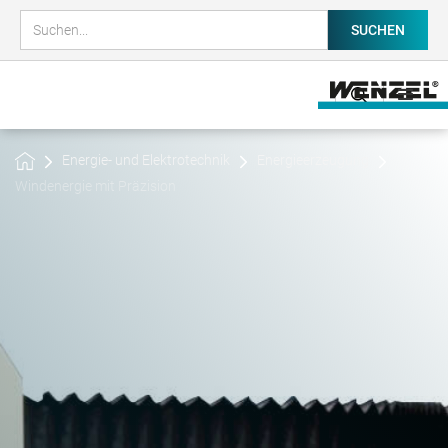
Energie- und Elektrotechnik
Energieerzeugung
Windenergie mit Präzision