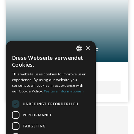
×
Koordinatenmessmaschine LHF
Diese Webseite verwendet
GERMAN
Cookies.
FRENCH
This website uses cookies to improve user
Groß & ausgezeichnete Zugänglichkeit
experience. By using our website you
SPANISH
consent to all cookies in accordance with
MEHR ERFAHREN
POLISH
our Cookie Policy.
Weitere Informationen
ENGLISH
UNBEDINGT ERFORDERLICH
ITALIAN
PERFORMANCE
WENZEL auf Social Media
CZECH
TARGETING
@wenzelgroup