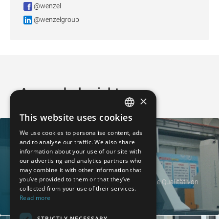
@wenzel
@wenzelgroup
Anwenderberichte
×
This website uses cookies
GERMAN
We use cookies to personalise content, ads
FRENCH
and to analyse our traffic. We also share
information about your use of our site with
SPANISH
our advertising and analytics partners who
Windenergie mit Präzision
may combine it with other information that
POLISH
you’ve provided to them or that they’ve
Hochpräzise Messtechnik von WENZEL sichert die Qualität von
ENGLISH
collected from your use of their services.
Windkraftgetrieben und sorgt für eine effiziente
Read more
Energieerzeugung.
ITALIAN
STRICTLY NECESSARY