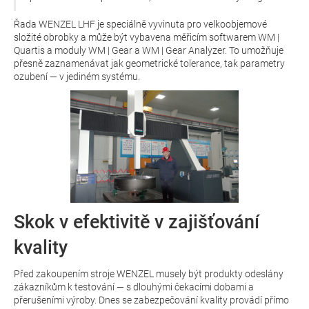
Řada WENZEL LHF je speciálně vyvinuta pro velkoobjemové
složité obrobky a může být vybavena měřicím softwarem WM |
Quartis a moduly WM | Gear a WM | Gear Analyzer. To umožňuje
přesně zaznamenávat jak geometrické tolerance, tak parametry
ozubení — v jediném systému.
Skok v efektivitě v zajišťování
kvality
Před zakoupením stroje WENZEL musely být produkty odeslány
zákazníkům k testování — s dlouhými čekacími dobami a
přerušeními výroby. Dnes se zabezpečování kvality provádí přímo