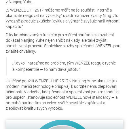
v Nanjing Yuhe.
„S WENZEL LHF 2517 můžeme měřit naše součásti interně a
okamžitě reagovat na výsledky,“ uvádí manažer kvality Ning. „To
výrazně zkracuje zkušební cyklus a výrazně zvyšuje naši výrobní
kapacitu.“
Díky kombinovaným funkcím pro měření souřadnic a ozubení
dokázal Nanjing Yuhe nejen snížit náklady, ale také zvýšit
spolehlivost procesu. Spolehlivé služby společnosti WENZEL jsou
zvláště chváleny:
„Kdykoli narazíme na problém, tým WENZEL reaguje rychle
a kompetentně — to nám dává jistotu.“
Úspěšné použití WENZEL LHF 2517 v Nanjing Yuhe ukazuje, jak
moderní měřicí technologie přispívají k udržitelnému zlepšování
účinnosti. V odvětví, kde přesnost a spolehlivost jsou rozhodující
pro úspěch, stanovuje společnost WENZEL nové standardy — a
pomáhá partnerům po celém světě neustále zajišťovat a
zlepšovat kvalitu svých výrobků.