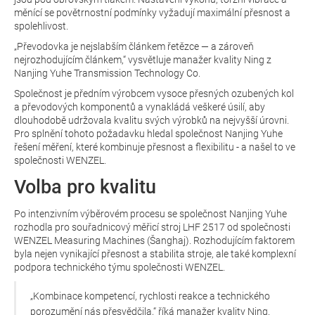
měnící se povětrnostní podmínky vyžadují maximální přesnost a
spolehlivost.
„Převodovka je nejslabším článkem řetězce — a zároveň
nejrozhodujícím článkem,“ vysvětluje manažer kvality Ning z
Nanjing Yuhe Transmission Technology Co.
Společnost je předním výrobcem vysoce přesných ozubených kol
a převodových komponentů a vynakládá veškeré úsilí, aby
dlouhodobě udržovala kvalitu svých výrobků na nejvyšší úrovni.
Pro splnění tohoto požadavku hledal společnost Nanjing Yuhe
řešení měření, které kombinuje přesnost a flexibilitu - a našel to ve
společnosti WENZEL.
Volba pro kvalitu
Po intenzivním výběrovém procesu se společnost Nanjing Yuhe
rozhodla pro souřadnicový měřicí stroj LHF 2517 od společnosti
WENZEL Measuring Machines (Šanghaj). Rozhodujícím faktorem
byla nejen vynikající přesnost a stabilita stroje, ale také komplexní
podpora technického týmu společnosti WENZEL.
„Kombinace kompetencí, rychlosti reakce a technického
porozumění nás přesvědčila,“ říká manažer kvality Ning.