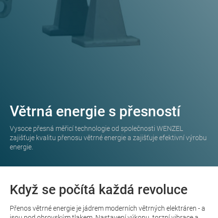
Větrná energie s přesností
Vysoce přesná měřicí technologie od společnosti WENZEL
zajišťuje kvalitu přenosu větrné energie a zajišťuje efektivní výrobu
energie.
Když se počítá každá revoluce
Přenos větrné energie je jádrem moderních větrných elektráren - a
jsou pod obrovským tlakem. Nastavení výkonu, torzní vibrace a