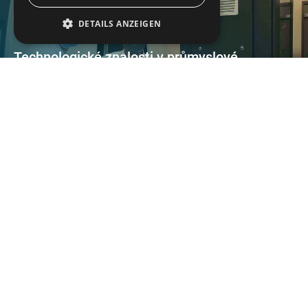
DETAILS ANZEIGEN
Technologické znalosti v průmyslové
měřicí technice CT
AQM spoléhá na průmyslovou počítačovou tomografii od
společnosti WENZEL
Procesně spolehlivé měření velkých
převodových součástí
Procesně spolehlivá technologie měření ozubených kol a
souřadnic umožňuje přesné testování velkých součástí
převodovky.