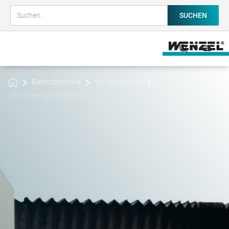
Elektrotechnika
Výroba energie
Větrná energie s přesností