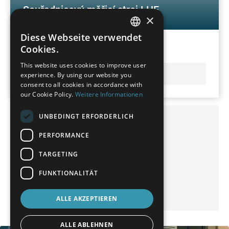
Souřadnicový měřicí stroj LHF
×
Diese Webseite verwendet
GERMAN
Cookies.
Velká a vynikající dostupnost
FRENCH
This website uses cookies to improve user
DOZVĚDĚT SE VÍCE
experience. By using our website you
SPANISH
consent to all cookies in accordance with
POLISH
our Cookie Policy.
Weitere Informationen
ENGLISH
UNBEDINGT ERFORDERLICH
WENZEL na sociálních médiích
ITALIAN
PERFORMANCE
CZECH
@wenzelgroup
TARGETING
@wenzelgroup
FUNKTIONALITÄT
@wenzel
@wenzelgroup
ALLE AKZEPTIEREN
ALLE ABLEHNEN