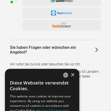
Sie haben Fragen oder wünschen ein
Angebot?
Wir rufen Sie zurück oder besuchen Sie vor Ort.
Niederlassungen und Vertretungen in mehr als 50 Ländern
×
unterstützen den Verkauf und stellen den After Sales
Service für unsere Kunden sicher.
Diese Webseite verwendet
GERMAN
Cookies.
FRENCH
This website uses cookies to improve user
experience. By using our website you
SPANISH
consent to all cookies in accordance with
POLISH
our Cookie Policy.
Weitere Informationen