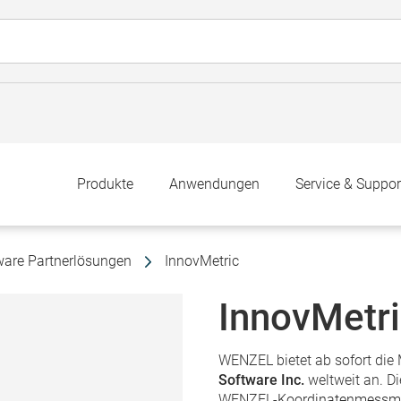
Produkte
Anwendungen
Service & Suppor
ware Partnerlösungen
InnovMetric
InnovMetr
WENZEL bietet ab sofort di
Software Inc.
weltweit an. D
WENZEL-
Koordinatenmessm