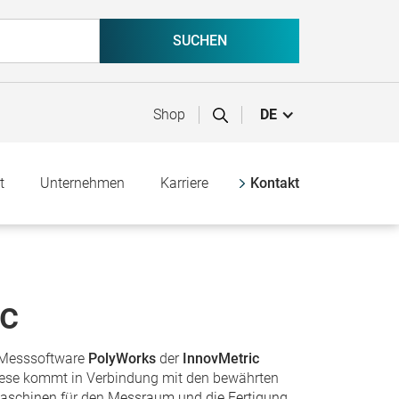
Shop
DE
t
Unternehmen
Karriere
Kontakt
ic
e Messsoftware
PolyWorks
der
InnovMetric
iese kommt in Verbindung mit den bewährten
aschinen
für den
Messraum und die Fertigung