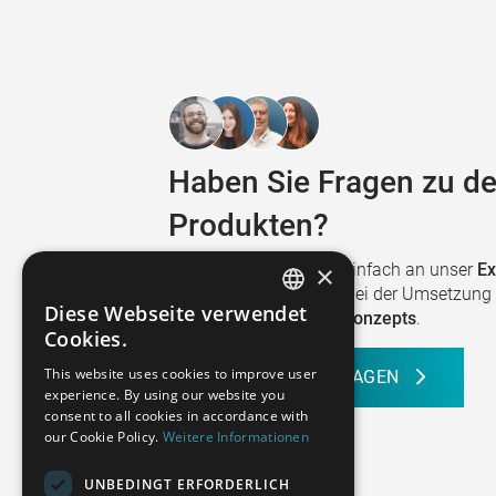
Haben Sie Fragen zu 
Produkten?
×
Dann wenden Sie sich einfach an unser
Ex
unterstützen Sie gerne bei der Umsetzung 
Diese Webseite verwendet
individuellen Qualitätskonzepts
.
GERMAN
Cookies.
FRENCH
This website uses cookies to improve user
BERATUNG ANFRAGEN
experience. By using our website you
SPANISH
consent to all cookies in accordance with
our Cookie Policy.
Weitere Informationen
POLISH
ENGLISH
UNBEDINGT ERFORDERLICH