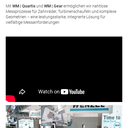
Mit
WM | Quartis
und
WM | Gear
ermöglichen wir nahtlose
Messprozesse für Zahnräder, Turbinenschaufeln und komplexe
Geometrien – eine leistungsstarke, integrierte Lösung für
vielfältige Messanforderungen