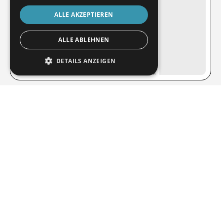
ALLE AKZEPTIEREN
ALLE ABLEHNEN
DETAILS ANZEIGEN
*Sie werden beim Klick auf das Formular auf die Registrierung
weitergeleitet.
Beratungstermin
vereinbaren
Sie möchten sich direkt auf der Messe von einem Experten beraten
lassen? Melden Sie sich an und wir vereinbaren einen passenden
Termin. Wir freuen uns auf Sie!