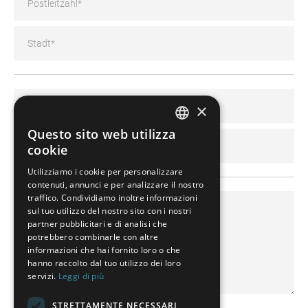
×
Questo sito web utilizza
GERMAN
cookie
FRENCH
Utilizziamo i cookie per personalizzare
contenuti, annunci e per analizzare il nostro
SPANISH
traffico. Condividiamo inoltre informazioni
POLISH
sul tuo utilizzo del nostro sito con i nostri
partner pubblicitari e di analisi che
ENGLISH
potrebbero combinarle con altre
informazioni che hai fornito loro o che
ITALIAN
hanno raccolto dal tuo utilizzo dei loro
servizi.
Leggi di più
CZECH
STRETTAMENTE NECESSARI