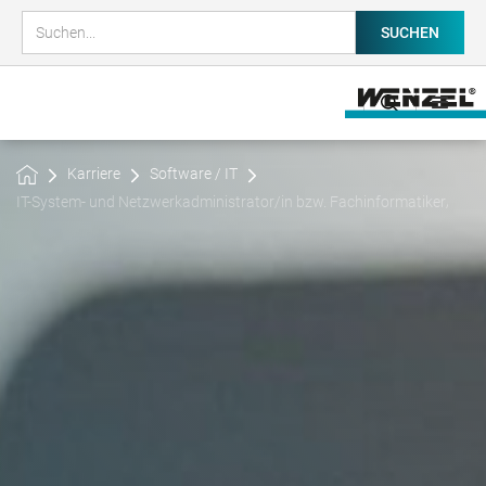
Karriere
Software / IT
IT-System- und Netzwerkadministrator/in bzw. Fachinformatiker/in fü