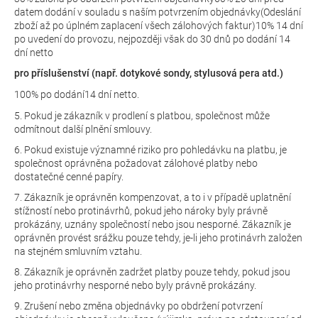
datem dodání v souladu s naším potvrzením objednávky
(Odeslání
zboží až po úplném zaplacení všech zálohových faktur)
10% 14 dní
po uvedení do provozu, nejpozději však do 30 dnů po dodání 14
dní netto
pro příslušenství (např. dotykové sondy, stylusová pera atd.)
100% po dodání
14 dní netto.
5. Pokud je zákazník v prodlení s platbou, společnost může
odmítnout další plnění smlouvy.
6. Pokud existuje významné riziko pro pohledávku na platbu, je
společnost oprávněna požadovat zálohové platby nebo
dostatečné cenné papíry.
7. Zákazník je oprávněn kompenzovat, a to i v případě uplatnění
stížností nebo protinávrhů, pokud jeho nároky byly právně
prokázány, uznány společností nebo jsou nesporné. Zákazník je
oprávněn provést srážku pouze tehdy, je-li jeho protinávrh založen
na stejném smluvním vztahu.
8. Zákazník je oprávněn zadržet platby pouze tehdy, pokud jsou
jeho protinávrhy nesporné nebo byly právně prokázány.
9. Zrušení nebo změna objednávky po obdržení potvrzení