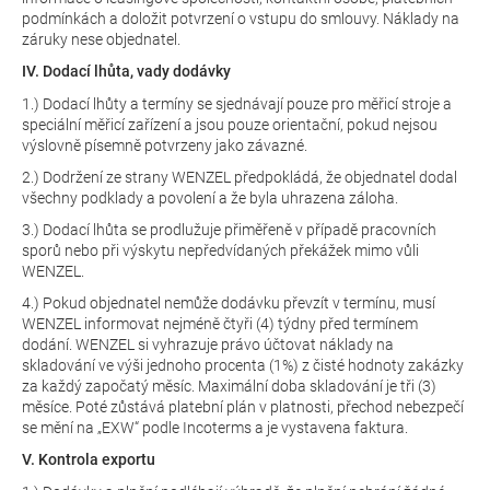
podmínkách a doložit potvrzení o vstupu do smlouvy. Náklady na
záruky nese objednatel.
IV. Dodací lhůta, vady dodávky
1.) Dodací lhůty a termíny se sjednávají pouze pro měřicí stroje a
speciální měřicí zařízení a jsou pouze orientační, pokud nejsou
výslovně písemně potvrzeny jako závazné.
2.) Dodržení ze strany WENZEL předpokládá, že objednatel dodal
všechny podklady a povolení a že byla uhrazena záloha.
3.) Dodací lhůta se prodlužuje přiměřeně v případě pracovních
sporů nebo při výskytu nepředvídaných překážek mimo vůli
WENZEL.
4.) Pokud objednatel nemůže dodávku převzít v termínu, musí
WENZEL informovat nejméně čtyři (4) týdny před termínem
dodání. WENZEL si vyhrazuje právo účtovat náklady na
skladování ve výši jednoho procenta (1%) z čisté hodnoty zakázky
za každý započatý měsíc. Maximální doba skladování je tři (3)
měsíce. Poté zůstává platební plán v platnosti, přechod nebezpečí
se mění na „EXW“ podle Incoterms a je vystavena faktura.
V. Kontrola exportu