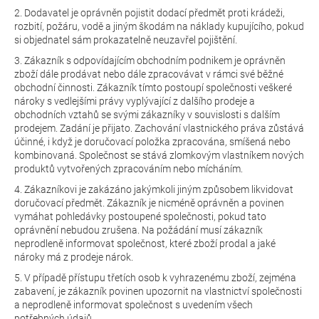
2. Dodavatel je oprávněn pojistit dodací předmět proti krádeži,
rozbití, požáru, vodě a jiným škodám na náklady kupujícího, pokud
si objednatel sám prokazatelně neuzavřel pojištění.
3. Zákazník s odpovídajícím obchodním podnikem je oprávněn
zboží dále prodávat nebo dále zpracovávat v rámci své běžné
obchodní činnosti. Zákazník tímto postoupí společnosti veškeré
nároky s vedlejšími právy vyplývající z dalšího prodeje a
obchodních vztahů se svými zákazníky v souvislosti s dalším
prodejem. Zadání je přijato. Zachování vlastnického práva zůstává
účinné, i když je doručovací položka zpracována, smíšená nebo
kombinovaná. Společnost se stává zlomkovým vlastníkem nových
produktů vytvořených zpracováním nebo mícháním.
4. Zákazníkovi je zakázáno jakýmkoli jiným způsobem likvidovat
doručovací předmět. Zákazník je nicméně oprávněn a povinen
vymáhat pohledávky postoupené společnosti, pokud tato
oprávnění nebudou zrušena. Na požádání musí zákazník
neprodleně informovat společnost, které zboží prodal a jaké
nároky má z prodeje nárok.
5. V případě přístupu třetích osob k vyhrazenému zboží, zejména
zabavení, je zákazník povinen upozornit na vlastnictví společnosti
a neprodleně informovat společnost s uvedením všech
potřebných údajů.