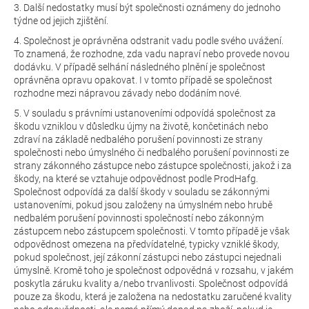
3. Další nedostatky musí být společnosti oznámeny do jednoho
týdne od jejich zjištění.
4. Společnost je oprávněna odstranit vadu podle svého uvážení.
To znamená, že rozhodne, zda vadu napraví nebo provede novou
dodávku. V případě selhání následného plnění je společnost
oprávněna opravu opakovat. I v tomto případě se společnost
rozhodne mezi nápravou závady nebo dodáním nové.
5. V souladu s právními ustanoveními odpovídá společnost za
škodu vzniklou v důsledku újmy na životě, končetinách nebo
zdraví na základě nedbalého porušení povinnosti ze strany
společnosti nebo úmyslného či nedbalého porušení povinnosti ze
strany zákonného zástupce nebo zástupce společnosti, jakož i za
škody, na které se vztahuje odpovědnost podle ProdHafg.
Společnost odpovídá za další škody v souladu se zákonnými
ustanoveními, pokud jsou založeny na úmyslném nebo hrubě
nedbalém porušení povinnosti společností nebo zákonným
zástupcem nebo zástupcem společnosti. V tomto případě je však
odpovědnost omezena na předvídatelné, typicky vzniklé škody,
pokud společnost, její zákonní zástupci nebo zástupci nejednali
úmyslně. Kromě toho je společnost odpovědná v rozsahu, v jakém
poskytla záruku kvality a/nebo trvanlivosti. Společnost odpovídá
pouze za škodu, která je založena na nedostatku zaručené kvality