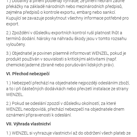
1.) Dodávky a plnění podléhají výhradě, že plnění nebrání žádné
překážky na základě národních nebo mezinárodních předpisů,
zejména předpisů o kontrole exportu, embarg nebo sankcí.
Kupující se zavazuje poskytnout všechny informace potřebné pro
export.
2.) Zpoždění v důsledku exportních kontrol ruší platnost lhůt a
termínů dodání. Nároky na náhradu škody jsou v tomto rozsahu
vyloučeny.
3.) Objednatel je povinen písemně informovat WENZEL, pokud je
produkt používán v souvislosti s kritickými aktivitami (např.
chemické/jaderné zbraně nebo porušování lidských práv).
VI. Přechod nebezpečí
1.) Nebezpečí přechází na objednatele nejpozději odesláním zboží,
a to i při částečných dodávkách nebo převzetí instalace ze strany
WENZEL.
2.) Pokud se odeslání zpozdí v důsledku okolností, za které
WENZEL neodpovídá, přechází nebezpečí na objednatele dnem
oznámení připravenosti k odeslání.
VII. Výhrada vlastnictví
1.) WENZEL si vyhrazuje vlastnictví až do obdržení všech plateb ze