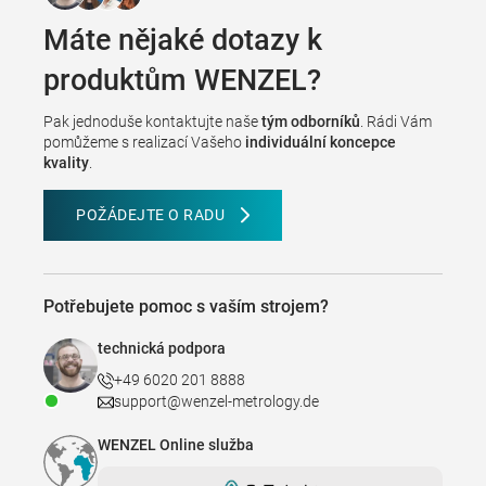
Máte nějaké dotazy k
produktům WENZEL?
Pak jednoduše kontaktujte naše
tým odborníků
. Rádi Vám
pomůžeme s realizací Vašeho
individuální koncepce
kvality
.
POŽÁDEJTE O RADU
Potřebujete pomoc s vaším strojem?
technická podpora
+49 6020 201 8888
support@wenzel-metrology.de
WENZEL Online služba