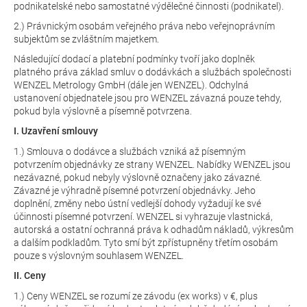
podnikatelské nebo samostatné výdělečné činnosti (podnikatel).
2.) Právnickým osobám veřejného práva nebo veřejnoprávním
subjektům se zvláštním majetkem.
Následující dodací a platební podmínky tvoří jako doplněk
platného práva základ smluv o dodávkách a službách společnosti
WENZEL Metrology GmbH (dále jen WENZEL). Odchylná
ustanovení objednatele jsou pro WENZEL závazná pouze tehdy,
pokud byla výslovně a písemně potvrzena.
I. Uzavření smlouvy
1.) Smlouva o dodávce a službách vzniká až písemným
potvrzením objednávky ze strany WENZEL. Nabídky WENZEL jsou
nezávazné, pokud nebyly výslovně označeny jako závazné.
Závazné je výhradně písemné potvrzení objednávky. Jeho
doplnění, změny nebo ústní vedlejší dohody vyžadují ke své
účinnosti písemné potvrzení. WENZEL si vyhrazuje vlastnická,
autorská a ostatní ochranná práva k odhadům nákladů, výkresům
a dalším podkladům. Tyto smí být zpřístupněny třetím osobám
pouze s výslovným souhlasem WENZEL.
II. Ceny
1.) Ceny WENZEL se rozumí ze závodu (ex works) v €, plus