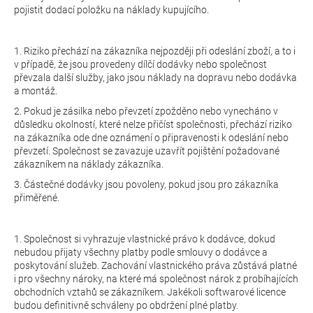
pojistit dodací položku na náklady kupujícího.
1. Riziko přechází na zákazníka nejpozději při odeslání zboží, a to i
v případě, že jsou provedeny dílčí dodávky nebo společnost
převzala další služby, jako jsou náklady na dopravu nebo dodávka
a montáž.
2. Pokud je zásilka nebo převzetí zpožděno nebo vynecháno v
důsledku okolností, které nelze přičíst společnosti, přechází riziko
na zákazníka ode dne oznámení o připravenosti k odeslání nebo
převzetí. Společnost se zavazuje uzavřít pojištění požadované
zákazníkem na náklady zákazníka.
3. Částečné dodávky jsou povoleny, pokud jsou pro zákazníka
přiměřené.
1. Společnost si vyhrazuje vlastnické právo k dodávce, dokud
nebudou přijaty všechny platby podle smlouvy o dodávce a
poskytování služeb. Zachování vlastnického práva zůstává platné
i pro všechny nároky, na které má společnost nárok z probíhajících
obchodních vztahů se zákazníkem. Jakékoli softwarové licence
budou definitivně schváleny po obdržení plné platby.