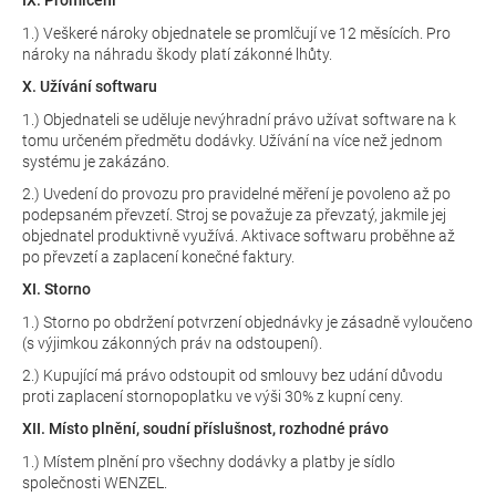
IX. Promlčení
1.) Veškeré nároky objednatele se promlčují ve 12 měsících. Pro
nároky na náhradu škody platí zákonné lhůty.
X. Užívání softwaru
1.) Objednateli se uděluje nevýhradní právo užívat software na k
tomu určeném předmětu dodávky. Užívání na více než jednom
systému je zakázáno.
2.) Uvedení do provozu pro pravidelné měření je povoleno až po
podepsaném převzetí. Stroj se považuje za převzatý, jakmile jej
objednatel produktivně využívá. Aktivace softwaru proběhne až
po převzetí a zaplacení konečné faktury.
XI. Storno
1.) Storno po obdržení potvrzení objednávky je zásadně vyloučeno
(s výjimkou zákonných práv na odstoupení).
2.) Kupující má právo odstoupit od smlouvy bez udání důvodu
proti zaplacení stornopoplatku ve výši 30% z kupní ceny.
XII. Místo plnění, soudní příslušnost, rozhodné právo
1.) Místem plnění pro všechny dodávky a platby je sídlo
společnosti WENZEL.