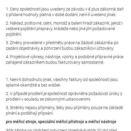
1. Ceny společnosti jsou uvedeny ze závodu v € plus zákonná daň
z přidané hodnoty platná v době dodání, není-li uvedeno jinak.
2. Náklad, poštovné, celní, montáž a balení hradí zákazník, jakož i
veškeré pojištění přepravy, krádeže nebo jiné jím požadované
pojištění.
3. Změny provedené v předmětu práce na žádost zákazníka po
zadání objednávky a potvrzení budou zákazníkovi účtovány.
4. Projektové výkresy, nástroje, vzorky a podobné přípravné práce
zahájené zákazníkem budou fakturovány samostatně.
1. Není-li dohodnuto jinak, všechny faktury od společnosti jsou
splatné okamžitě a bez srážek.
2. V případě prodlení je společnost oprávněna požadovat úroky z
prodlení v souladu se zákonnými ustanoveními.
3. Směnky nejsou přijímány, šeky jsou přijímány pouze na základě
plnění a podléhají připsání.
pro měřicí stroje, speciální měřicí přístroje a měřicí nástroje
30% záloha po obdržení potvrzení objednávky
60% 20 dní před