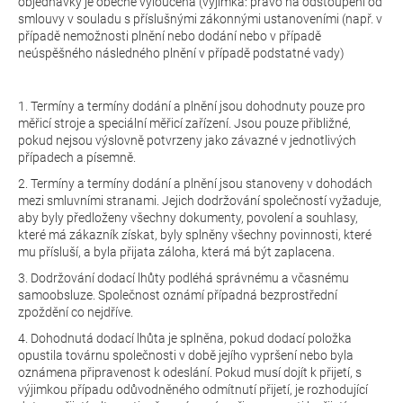
objednávky je obecně vyloučena (výjimka: právo na odstoupení od
smlouvy v souladu s příslušnými zákonnými ustanoveními (např. v
případě nemožnosti plnění nebo dodání nebo v případě
neúspěšného následného plnění v případě podstatné vady)
1. Termíny a termíny dodání a plnění jsou dohodnuty pouze pro
měřicí stroje a speciální měřicí zařízení. Jsou pouze přibližné,
pokud nejsou výslovně potvrzeny jako závazné v jednotlivých
případech a písemně.
2. Termíny a termíny dodání a plnění jsou stanoveny v dohodách
mezi smluvními stranami. Jejich dodržování společností vyžaduje,
aby byly předloženy všechny dokumenty, povolení a souhlasy,
které má zákazník získat, byly splněny všechny povinnosti, které
mu přísluší, a byla přijata záloha, která má být zaplacena.
3. Dodržování dodací lhůty podléhá správnému a včasnému
samoobsluze. Společnost oznámí případná bezprostřední
zpoždění co nejdříve.
4. Dohodnutá dodací lhůta je splněna, pokud dodací položka
opustila továrnu společnosti v době jejího vypršení nebo byla
oznámena připravenost k odeslání. Pokud musí dojít k přijetí, s
výjimkou případu odůvodněného odmítnutí přijetí, je rozhodující