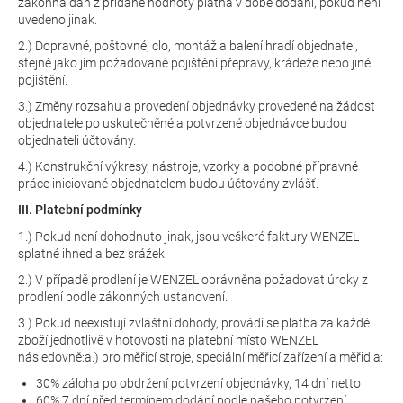
zákonná daň z přidané hodnoty platná v době dodání, pokud není
uvedeno jinak.
2.) Dopravné, poštovné, clo, montáž a balení hradí objednatel,
stejně jako jím požadované pojištění přepravy, krádeže nebo jiné
pojištění.
3.) Změny rozsahu a provedení objednávky provedené na žádost
objednatele po uskutečněné a potvrzené objednávce budou
objednateli účtovány.
4.) Konstrukční výkresy, nástroje, vzorky a podobné přípravné
práce iniciované objednatelem budou účtovány zvlášť.
III. Platební podmínky
1.) Pokud není dohodnuto jinak, jsou veškeré faktury WENZEL
splatné ihned a bez srážek.
2.) V případě prodlení je WENZEL oprávněna požadovat úroky z
prodlení podle zákonných ustanovení.
3.) Pokud neexistují zvláštní dohody, provádí se platba za každé
zboží jednotlivě v hotovosti na platební místo WENZEL
následovně:a.) pro měřicí stroje, speciální měřicí zařízení a měřidla:
30% záloha po obdržení potvrzení objednávky, 14 dní netto
60% 7 dní před termínem dodání podle našeho potvrzení