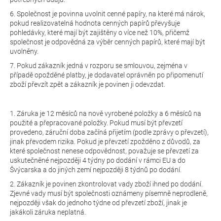
6. Společnost je povinna uvolnit cenné papíry, na které má nárok,
pokud realizovatelná hodnota cenných papírů převyšuje
pohledávky, které mají být zajištěny o více než 10%, přičemž
společnost je odpovědná za výběr cenných papírů, které mají být
uvolněny.
7. Pokud zákazník jedná v rozporu se smlouvou, zejména v
případě opožděné platby, je dodavatel oprávněn po připomenutí
zboží převzít zpět a zákazník je povinen ji odevzdat.
1. Záruka je 12 měsíců na nově vyrobené položky a 6 měsíců na
použité a přepracované položky. Pokud musí být převzetí
provedeno, záruční doba začíná přijetím (podle zprávy o převzetí),
jinak převodem rizika. Pokud je převzetí zpožděno z důvodů, za
které společnost nenese odpovědnost, považuje se převzetí za
uskutečněné nejpozději 4 týdny po dodání v rámci EU a do
Švýcarska a do jiných zemí nejpozději 8 týdnů po dodání.
2. Zákazník je povinen zkontrolovat vady zboží ihned po dodání.
Zjevné vady musí být společnosti oznámeny písemně neprodleně,
nejpozději však do jednoho týdne od převzetí zboží, jinak je
jakákoli záruka neplatná.