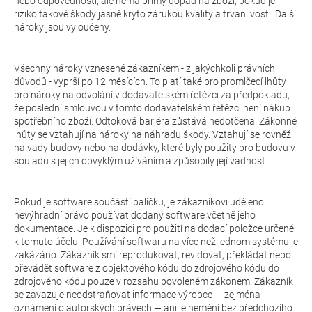
nebo odpovědnosti, ale nemá přímý dopad na zboží, pokud je
riziko takové škody jasně kryto zárukou kvality a trvanlivosti. Další
nároky jsou vyloučeny.
Všechny nároky vznesené zákazníkem - z jakýchkoli právních
důvodů - vyprší po 12 měsících. To platí také pro promlčecí lhůty
pro nároky na odvolání v dodavatelském řetězci za předpokladu,
že poslední smlouvou v tomto dodavatelském řetězci není nákup
spotřebního zboží. Odtoková bariéra zůstává nedotčena. Zákonné
lhůty se vztahují na nároky na náhradu škody. Vztahují se rovněž
na vady budovy nebo na dodávky, které byly použity pro budovu v
souladu s jejich obvyklým užíváním a způsobily její vadnost.
Pokud je software součástí balíčku, je zákazníkovi uděleno
nevýhradní právo používat dodaný software včetně jeho
dokumentace. Je k dispozici pro použití na dodací položce určené
k tomuto účelu. Používání softwaru na více než jednom systému je
zakázáno. Zákazník smí reprodukovat, revidovat, překládat nebo
převádět software z objektového kódu do zdrojového kódu do
zdrojového kódu pouze v rozsahu povoleném zákonem. Zákazník
se zavazuje neodstraňovat informace výrobce — zejména
oznámení o autorských právech — ani je nemění bez předchozího