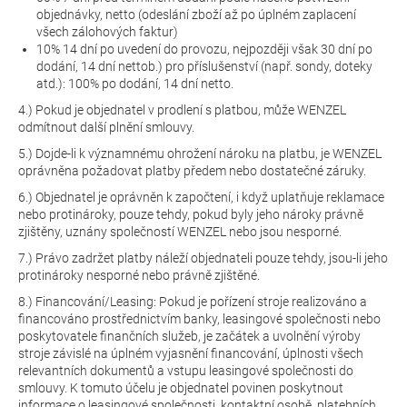
objednávky, netto (odeslání zboží až po úplném zaplacení
všech zálohových faktur)
10% 14 dní po uvedení do provozu, nejpozději však 30 dní po
dodání, 14 dní nettob.) pro příslušenství (např. sondy, doteky
atd.): 100% po dodání, 14 dní netto.
4.) Pokud je objednatel v prodlení s platbou, může WENZEL
odmítnout další plnění smlouvy.
5.) Dojde-li k významnému ohrožení nároku na platbu, je WENZEL
oprávněna požadovat platby předem nebo dostatečné záruky.
6.) Objednatel je oprávněn k započtení, i když uplatňuje reklamace
nebo protinároky, pouze tehdy, pokud byly jeho nároky právně
zjištěny, uznány společností WENZEL nebo jsou nesporné.
7.) Právo zadržet platby náleží objednateli pouze tehdy, jsou-li jeho
protinároky nesporné nebo právně zjištěné.
8.) Financování/Leasing: Pokud je pořízení stroje realizováno a
financováno prostřednictvím banky, leasingové společnosti nebo
poskytovatele finančních služeb, je začátek a uvolnění výroby
stroje závislé na úplném vyjasnění financování, úplnosti všech
relevantních dokumentů a vstupu leasingové společnosti do
smlouvy. K tomuto účelu je objednatel povinen poskytnout
informace o leasingové společnosti, kontaktní osobě, platebních