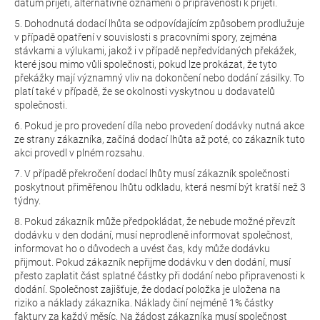
datum přijetí, alternativně oznámení o připravenosti k přijetí.
5. Dohodnutá dodací lhůta se odpovídajícím způsobem prodlužuje
v případě opatření v souvislosti s pracovními spory, zejména
stávkami a výlukami, jakož i v případě nepředvídaných překážek,
které jsou mimo vůli společnosti, pokud lze prokázat, že tyto
překážky mají významný vliv na dokončení nebo dodání zásilky. To
platí také v případě, že se okolnosti vyskytnou u dodavatelů
společnosti.
6. Pokud je pro provedení díla nebo provedení dodávky nutná akce
ze strany zákazníka, začíná dodací lhůta až poté, co zákazník tuto
akci provedl v plném rozsahu.
7. V případě překročení dodací lhůty musí zákazník společnosti
poskytnout přiměřenou lhůtu odkladu, která nesmí být kratší než 3
týdny.
8. Pokud zákazník může předpokládat, že nebude možné převzít
dodávku v den dodání, musí neprodleně informovat společnost,
informovat ho o důvodech a uvést čas, kdy může dodávku
přijmout. Pokud zákazník nepřijme dodávku v den dodání, musí
přesto zaplatit část splatné částky při dodání nebo připravenosti k
dodání. Společnost zajišťuje, že dodací položka je uložena na
riziko a náklady zákazníka. Náklady činí nejméně 1% částky
faktury za každý měsíc. Na žádost zákazníka musí společnost