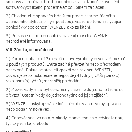
smlouvy a probíhajícího obchodního vztahu. Konečné uvolnění
softwarových licencí proběhne až po úplném zaplacení.
2.) Objednatel je oprávněn k dalšímu prodeji v rámci řádného
obchodního styku a již nyní postupuje veškeré z toho vyplývající
pohledávky společnosti WENZEL jako zajištění.
3.) Při zásazích třetích osob (zabavení) musí být WENZEL
neprodleně informována.
VIII. Záruka, odpovědnost
1.) Záruční doba činí 12 měsíců u nově vyrobených věcí a 6 měsíců
u použitých produktů. Lhůta začíná převzetím nebo přechodem
nebezpečí. Pokud se převzetí zpozdí bez zavinění WENZEL,
považuje se za uskutečněné nejpozději 4 týdny (EU/Švýcarsko)
resp. osm (8) týdnů (zahraničí) po dodání.
2.) Zjevné vady musí být oznámeny písemně do jednoho týdne od
převzetí. Ostatní vady do jednoho týdne od jejich zjištění.
3.) WENZEL poskytuje následné plnění dle vlastní volby opravou
nebo dodáním nové věci.
4.) Odpovědnost za ostatní škody je omezena na předvídatelnou,
typicky vznikající škodu.