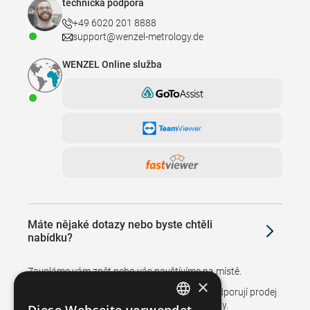
technická podpora
+49 6020 201 8888
support@wenzel-metrology.de
WENZEL Online služba
Máte nějaké dotazy nebo byste chtěli
nabídku?
Zavoláme vám zpět nebo vás navštívíme na místě.
×
Pobočky a zástupci ve více než 50 zemích podporují prodej
a zajišťují poprodejní servis pro naše zákazníky.