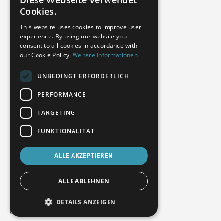
Diese Webseite verwendet
GERMAN
Cookies.
FRENCH
This website uses cookies to improve user
experience. By using our website you
SPANISH
consent to all cookies in accordance with
POLISH
our Cookie Policy.
Weitere Informationen
ENGLISH
UNBEDINGT ERFORDERLICH
ITALIAN
PERFORMANCE
CZECH
TARGETING
VŠEOBECNÉ OBCHODNÍ PODMÍNKY
FUNKTIONALITÄT
Prohlášení o ochraně osobních údajů
ALLE AKZEPTIEREN
otisk
kontaktovat
ALLE ABLEHNEN
DETAILS ANZEIGEN
Copyright © 2025 - Skupina WENZEL