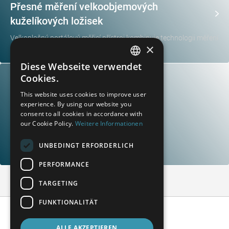
Přesné měření velkoobjemových
kuželíkových ložisek
Velkoplošný portálový měřicí přístroj kombinuje technologii měření
×
souřadnic a ozubení
Diese Webseite verwendet
GERMAN
Cookies.
FRENCH
This website uses cookies to improve user
experience. By using our website you
SPANISH
consent to all cookies in accordance with
POLISH
our Cookie Policy.
Weitere Informationen
Portálová stráž
ENGLISH
UNBEDINGT ERFORDERLICH
U vchodu do světa motorů
ITALIAN
PERFORMANCE
CZECH
TARGETING
FUNKTIONALITÄT
ALLE AKZEPTIEREN