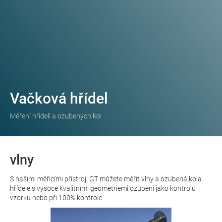
Vačková hřídel
Měření hřídelí a ozubených kol
vlny
S našimi měřicími přístroji GT můžete měřit vlny a ozubená kola
hřídele s vysoce kvalitními geometriemi ozubení jako kontrolu
vzorku nebo při 100% kontrole.