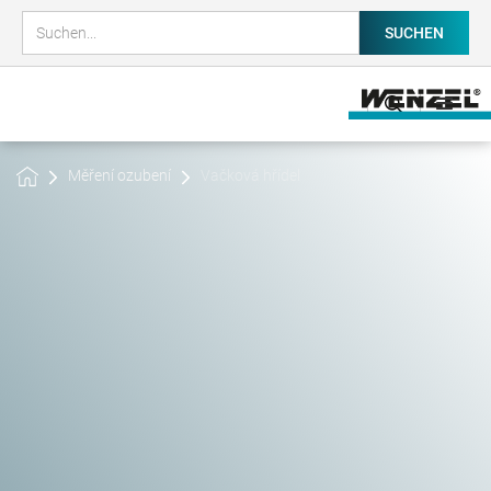
Měření ozubení
Vačková hřídel