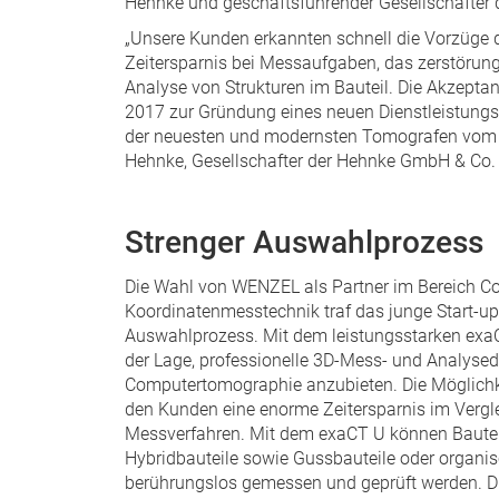
Hehnke und geschäftsführender Gesellschafter 
„Unsere Kunden erkannten schnell die Vorzüge 
Zeitersparnis bei Messaufgaben, das zerstörung
Analyse von Strukturen im Bauteil. Die Akzept
2017 zur Gründung eines neuen Dienstleistungs
der neuesten und modernsten Tomografen vom H
Hehnke, Gesellschafter der Hehnke GmbH & Co. 
Strenger Auswahlprozess
Die Wahl von WENZEL als Partner im Bereich 
Koordinatenmesstechnik traf das junge Start-
Auswahlprozess. Mit dem leistungsstarken ex
der Lage, professionelle 3D-Mess- und Analysed
Computertomographie anzubieten. Die Möglichkei
den Kunden eine enorme Zeitersparnis im Vergl
Messverfahren. Mit dem exaCT U können Bauteil
Hybridbauteile sowie Gussbauteile oder organi
berührungslos gemessen und geprüft werden. Die