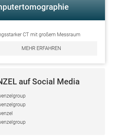
putertomographie
ngsstarker CT mit großem Messraum
MEHR ERFAHREN
ZEL auf Social Media
enzelgroup
enzelgroup
enzel
enzelgroup