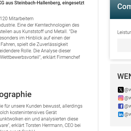
 aus Steinbach-Hallenberg, eingesetzt
Com
120 Mitarbeitern
ndustrie. Eine der Kerntechnologien des
eilen aus Kunststoff und Metall. "Die
Leistu
esonders im Hinblick auf einen der
hren, spielt die Zuverlässigkeit
dendere Rolle. Die Analyse dieser
Wettbewerbsvorteil", erklärt Firmenchef
WEN
@w
ographie
@w
e für unsere Kunden bewusst, allerdings
@w
solch kostenintensives Gerät
@w
unktwolken ein und analysierten diese
re“, erklärt Torsten Herrmann, CEO bei