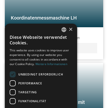
Koordinatenmessmaschine LH
×
Diese Webseite verwendet
Schnell & einfach zu exakten Messergebnissen
GERMAN
Cookies.
FRENCH
MEHR ERFAHREN
This website uses cookies to improve user
experience. By using our website you
SPANISH
consent to all cookies in accordance with
POLISH
our Cookie Policy.
Weitere Informationen
ENGLISH
UNBEDINGT ERFORDERLICH
ITALIAN
PERFORMANCE
CZECH
TARGETING
FUNKTIONALITÄT
Koordinatenmessmaschine LH mit