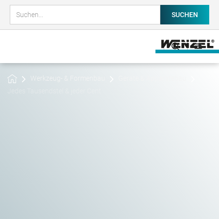
Werkzeug- & Formenbau
Geräte & Apparatebau
Jedes Tausendstel & jeder Cent