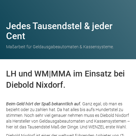
Jedes Tausendstel & jeder
Cent
Maßarbeit für Geldausgabeautomaten & Kassensysteme.
LH und WM|MMA im Einsatz bei
Diebold Nixdorf.
Beim Geld hört der Spaß bekanntlich auf.
Ganz egal, ob man es
bezieht oder zu zahlen hat. Da hat alles bis aufs Hundertstel zu
stimmen. Noch sehr viel genauer nehmen muss es Diebold Nixdorf
als Hersteller von Geldausgabeautomaten und Kassensystemen –
hier ist das Tausendstel Maß der Dinge. Und WENZEL erste Wahl.
Diebold Nixdorf ist einer der weltweit führenden Anbieter von IT-