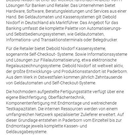
Lösungen für Banken und Retailer. Das Unternehmen bietet
Hardware, Software, Beratungsleistungen und Services aus einer
Hand. Bei Geldautomaten und Kassensystemen gilt Diebold
Nixdorf in Deutschland als Marktführer. Das Angebot für das
Banking umfasst die komplette Palette von Automatisierungs-
und Selbstbedienungssystemen, wie Geldautomaten,
Informations- und Transaktionsterminals oder Belegdrucker.
Für die Retailer bietet Diebold Nixdorf Kassensysteme,
sogenannte Self-Checkout- Systeme. Sowie Informationssysteme
und Lösungen zur Filialautomatisierung, etwa elektronische
Regalauszeichnungssysteme. Diebold Nixdorf ist weltweit aktiv,
der größte Entwicklungs- und Produktionsstandort ist Paderborn.
Aus dem Werk in Ostwestfalen kommen jährlich Zehntausende
von Geldautomaten und Self-Checkout-Systeme.
Die hochmodern aufgestellte Fertigungsstätte verfügt über eine
eigene Blechfertigung, Oberflächentechnik,
Komponentenfertigung mit Endmontage und weitreichende
Testkapazitäten. Die internen Ressourcen werden von einem
umfangreichen Netzwerk spezialisierter Zulieferer erweitert. Auf
dieser Grundlage entstehen in Paderborn vom Einzelteil bis zur
Endmontage jeweils komplette Kassen- und
Geldausgabesysteme.