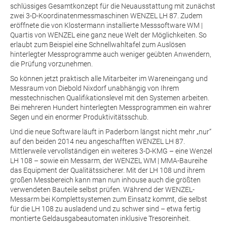
schlüssiges Gesamtkonzept für die Neuausstattung mit zunächst
zwei 3-D-Koordinatenmessmaschinen WENZEL LH 87. Zudem
eröffnete die von Klostermann installierte Messsoftware WM |
Quartis von WENZEL eine ganz neue Welt der Möglichkeiten. So
erlaubt zum Beispiel eine Schnellwahltafel zum Auslösen
hinterlegter Messprogramme auch weniger geübten Anwendern,
die Prüfung vorzunehmen.
So können jetzt praktisch alle Mitarbeiter im Wareneingang und
Messraum von Diebold Nixdorf unabhängig von Ihrem
messtechnischen Qualifikationslevel mit den Systemen arbeiten.
Bei mehreren Hundert hinterlegten Messprogrammen ein wahrer
Segen und ein enormer Produktivitätsschub.
Und die neue Software läuft in Paderborn längst nicht mehr „nur“
auf den beiden 2014 neu angeschafften WENZEL LH 87.
Mittlerweile vervollständigen ein weiteres 3-D-KMG – eine Wenzel
LH 108 – sowie ein Messarm, der WENZEL WM | MMA-Baureihe
das Equipment der Qualitätssicherer. Mit der LH 108 und ihrem
großen Messbereich kann man nun inhouse auch die größten
verwendeten Bauteile selbst prüfen. Während der WENZEL-
Messarm bei Komplettsystemen zum Einsatz kommt, die selbst
für die LH 108 zu ausladend und zu schwer sind – etwa fertig
montierte Geldausgabeautomaten inklusive Tresoreinheit.