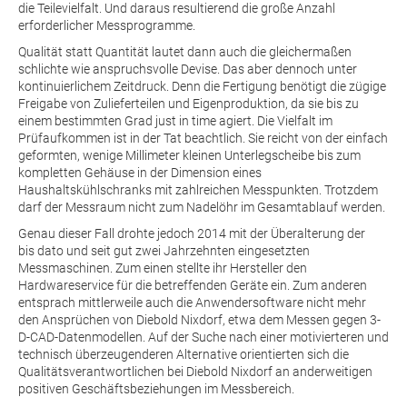
die Teilevielfalt. Und daraus resultierend die große Anzahl
erforderlicher Messprogramme.
Qualität statt Quantität lautet dann auch die gleichermaßen
schlichte wie anspruchsvolle Devise. Das aber dennoch unter
kontinuierlichem Zeitdruck. Denn die Fertigung benötigt die zügige
Freigabe von Zulieferteilen und Eigenproduktion, da sie bis zu
einem bestimmten Grad just in time agiert. Die Vielfalt im
Prüfaufkommen ist in der Tat beachtlich. Sie reicht von der einfach
geformten, wenige Millimeter kleinen Unterlegscheibe bis zum
kompletten Gehäuse in der Dimension eines
Haushaltskühlschranks mit zahlreichen Messpunkten. Trotzdem
darf der Messraum nicht zum Nadelöhr im Gesamtablauf werden.
Genau dieser Fall drohte jedoch 2014 mit der Überalterung der
bis dato und seit gut zwei Jahrzehnten eingesetzten
Messmaschinen. Zum einen stellte ihr Hersteller den
Hardwareservice für die betreffenden Geräte ein. Zum anderen
entsprach mittlerweile auch die Anwendersoftware nicht mehr
den Ansprüchen von Diebold Nixdorf, etwa dem Messen gegen 3-
D-CAD-Datenmodellen. Auf der Suche nach einer motivierteren und
technisch überzeugenderen Alternative orientierten sich die
Qualitätsverantwortlichen bei Diebold Nixdorf an anderweitigen
positiven Geschäftsbeziehungen im Messbereich.