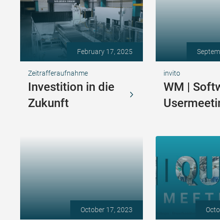
February 17, 2025
Septem
Zeitrafferaufnahme
invito
Investition in die
WM | Soft
Zukunft
Usermeeti
October 17, 2023
Octo