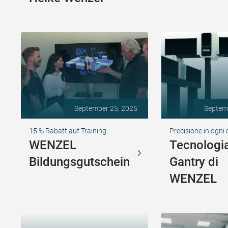
September 25, 2025
Septem
15 % Rabatt auf Training
Precisione in ogni
WENZEL
Tecnologi
Bildungsgutschein
Gantry di
WENZEL