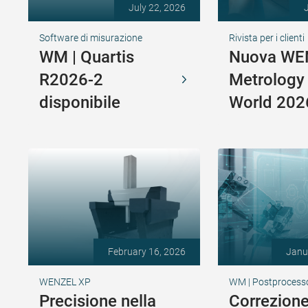
July 22, 2026
Software di misurazione
Rivista per i clienti
WM | Quartis
Nuova WE
R2026-2
Metrology
disponibile
World 202
February 16, 2026
Janu
WENZEL XP
WM | Postprocesso
Precisione nella
Correzion