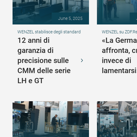
June 5, 2025
WENZEL stabilisce degli standard
WENZEL su ZDF.R
12 anni di
«La Germa
garanzia di
affronta, c
precisione sulle
invece di
CMM delle serie
lamentarsi
LH e GT