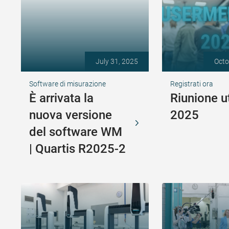
July 31, 2025
Octo
Software di misurazione
Registrati ora
È arrivata la
Riunione u
nuova versione
2025
del software WM
| Quartis R2025-2