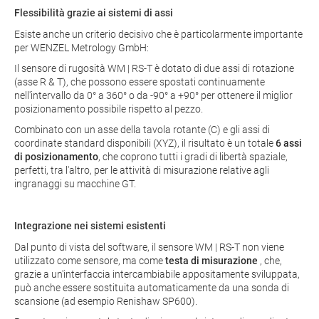
Flessibilità grazie ai sistemi di assi
Esiste anche un criterio decisivo che è particolarmente importante
per WENZEL Metrology GmbH:
Il sensore di rugosità WM | RS-T è dotato di due assi di rotazione
(asse R & T), che possono essere spostati continuamente
nell'intervallo da 0° a 360° o da -90° a +90° per ottenere il miglior
posizionamento possibile rispetto al pezzo.
Combinato con un asse della tavola rotante (C) e gli assi di
coordinate standard disponibili (XYZ), il risultato è un totale
6 assi
di posizionamento
, che coprono tutti i gradi di libertà spaziale,
perfetti, tra l'altro, per le attività di misurazione relative agli
ingranaggi su macchine GT.
Integrazione nei sistemi esistenti
Dal punto di vista del software, il sensore WM | RS-T non viene
utilizzato come sensore, ma come
testa di misurazione
, che,
grazie a un'interfaccia intercambiabile appositamente sviluppata,
può anche essere sostituita automaticamente da una sonda di
scansione (ad esempio Renishaw SP600).