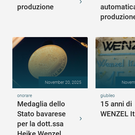
produzione
automatica
produzion
November 20, 2025
Novemb
onorare
giubileo
Medaglia dello
15 anni di
Stato bavarese
WENZEL It
per la dott.ssa
Heike Wenzel