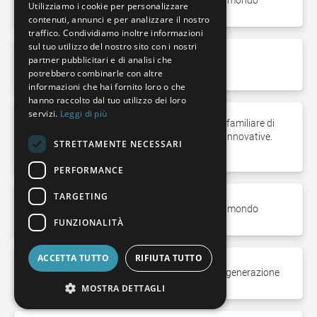
> 12.000 macchine installate in tutto il mondo
Utilizziamo i cookie per personalizzare
contenuti, annunci e per analizzare il nostro
SPANISH
traffico. Condividiamo inoltre informazioni
POLISH
sul tuo utilizzo del nostro sito con i nostri
partner pubblicitari e di analisi che
> 600 dipendenti in più di 50 paesi
ENGLISH
potrebbero combinarle con altre
informazioni che hai fornito loro o che
ITALIAN
hanno raccolto dal tuo utilizzo dei loro
servizi.
Leggi di più
CZECH
Il più grande produttore a conduzione familiare di
soluzioni tecnologiche di misurazione innovative.
STRETTAMENTE NECESSARI
Intensità di R & S > 11%
PERFORMANCE
TARGETING
> 12.000 macchine installate in tutto il mondo
FUNZIONALITÀ
ACCETTA TUTTO
RIFIUTA TUTTO
Gestito dal proprietario nella seconda generazione
MOSTRA DETTAGLI