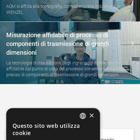
AQM si affida alla tomografia computerizzata industriale di
WENZEL
Misurazione affidabile di processo di
componenti di trasmissione di grandi
dimensioni
La tecnologia di misurazione degli ingranaggi e delle coordinate
affidabile dal punto di vista del processo consente il collaudo
preciso di componenti di trasmissione di grandi dimensioni.
×
Vantaggio WENZEL
Questo sito web utilizza
GERMAN
cookie
FRENCH