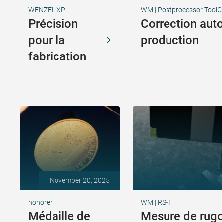
WENZEL XP
WM | Postprocessor ToolC
Précision
Correction aut
pour la
production
fabrication
November 20, 2025
honorer
WM | RS-T
Médaille de
Mesure de rugo