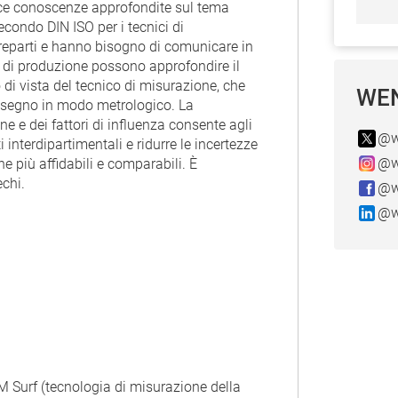
isce conoscenze approfondite sul tema
econdo DIN ISO per i tecnici di
 reparti e hanno bisogno di comunicare in
ci di produzione possono approfondire il
 di vista del tecnico di misurazione, che
WEN
disegno in modo metrologico. La
ne e dei fattori di influenza consente agli
@w
 interdipartimentali e ridurre le incertezze
@w
ne più affidabili e comparabili. È
echi.
@w
@w
 Surf (tecnologia di misurazione della