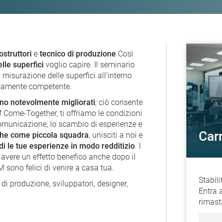
ostruttori
e
tecnico di produzione
Così
le superfici
voglio capire. Il seminario
misurazione delle superfici all'interno
nicamente competente.
ono notevolmente migliorati
; ciò consente
Come-Together, ti offriamo le condizioni
comunicazione, lo scambio di esperienze e
Car
he come piccola squadra
, unisciti a noi e
di le tue esperienze in modo redditizio
. I
 avere un effetto benefico anche dopo il
M sono felici di venire a casa tua.
Stabil
 di produzione, sviluppatori, designer,
Entra 
rimast