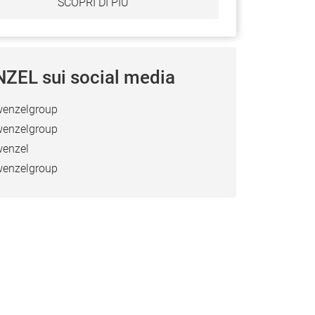
SCOPRI DI PIÙ
ZEL sui social media
enzelgroup
enzelgroup
enzel
enzelgroup