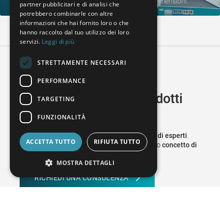
preciso di componenti di trasmissione di grandi dimensioni.
partner pubblicitari e di analisi che
ENGLISH
potrebbero combinarle con altre
informazioni che hai fornito loro o che
ITALIAN
hanno raccolto dal tuo utilizzo dei loro
servizi.
Leggi di più
CZECH
STRETTAMENTE NECESSARI
PERFORMANCE
Avete domande sui prodotti
TARGETING
WENZEL?
FUNZIONALITÀ
Allora contatta semplicemente il nostro
team di esperti
.
ACCETTA TUTTO
RIFIUTA TUTTO
Saremo lieti di aiutarvi a implementare il vostro
concetto di
qualità individuale
.
MOSTRA DETTAGLI
RICHIEDI UNA CONSULENZA
Hai bisogno di aiuto con la tua macchina?