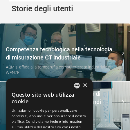
Storie degli utenti
Competenza tecnologica nella tecnologia
di misurazione CT industriale
AQM si affida alla tomografia computerizzata industriale di
WENZEL
×
Misurazione affidabile di processo di
Questo sito web utilizza
GERMAN
cookie
componenti di trasmissione di grandi
FRENCH
dimensioni
Utilizziamo i cookie per personalizzare
contenuti, annunci e per analizzare il nostro
SPANISH
La tecnologia di misurazione degli ingranaggi e delle coordinate
traffico. Condividiamo inoltre informazioni
affidabile dal punto di vista del processo consente il collaudo
POLISH
sul tuo utilizzo del nostro sito con i nostri