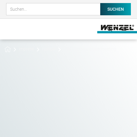
imprese
Notizie
WM | Software Usermeeting