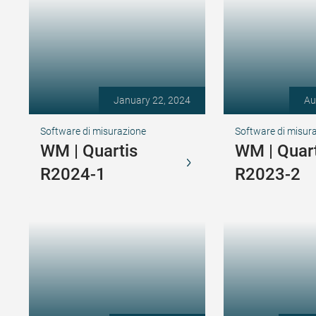
January 22, 2024
Au
Software di misurazione
Software di misur
WM | Quartis
WM | Quart
R2024-1
R2023-2