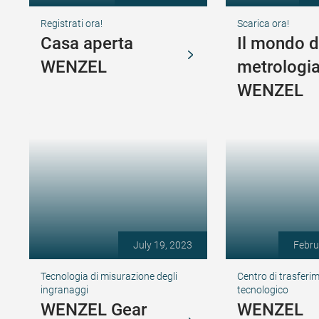
Registrati ora!
Scarica ora!
Casa aperta
Il mondo d
WENZEL
metrologi
WENZEL
July 19, 2023
Febru
Tecnologia di misurazione degli
Centro di trasferi
ingranaggi
tecnologico
WENZEL Gear
WENZEL