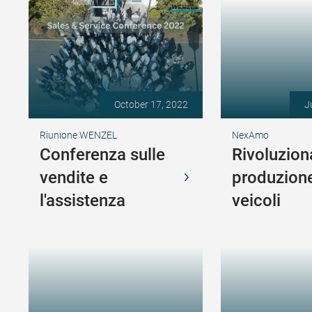
October 17, 2022
J
Riunione WENZEL
NexAmo
Conferenza sulle
Rivoluzion
vendite e
produzione
l'assistenza
veicoli