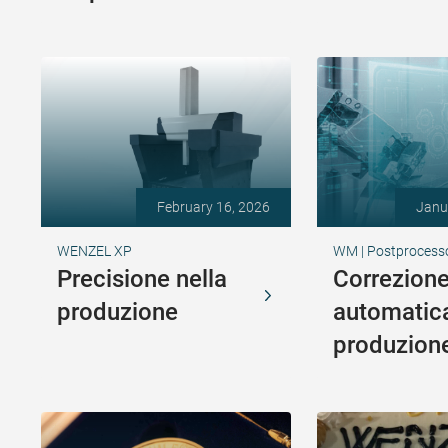
February 16, 2026
Janu
WENZEL XP
WM | Postprocesso
Precisione nella
Correzion
produzione
automatica
produzion