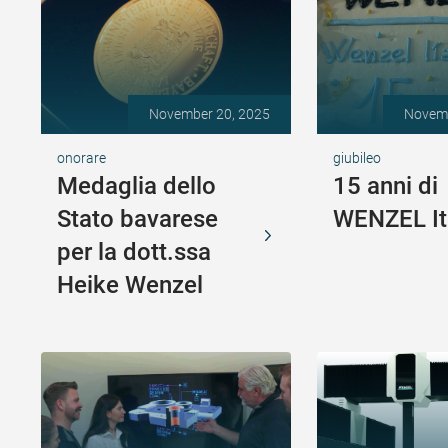
November 20, 2025
Novemb
onorare
giubileo
Medaglia dello
15 anni di
Stato bavarese
WENZEL It
per la dott.ssa
Heike Wenzel