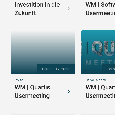
Investition in die
WM | Soft
Zukunft
Usermeeti
October 17, 2023
Octo
invito
Salva la data
WM | Quartis
WM | Quart
Usermeeting
Usermeeti