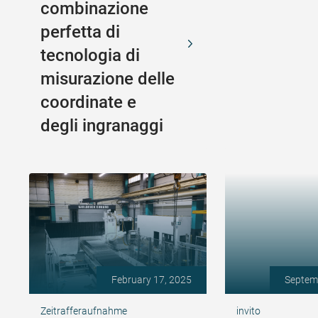
combinazione
perfetta di
tecnologia di
misurazione delle
coordinate e
degli ingranaggi
February 17, 2025
Septem
Zeitrafferaufnahme
invito