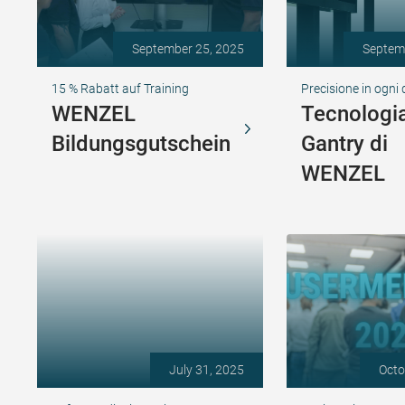
September 25, 2025
Septem
15 % Rabatt auf Training
Precisione in ogni
WENZEL
Tecnologi
Bildungsgutschein
Gantry di
WENZEL
July 31, 2025
Octo