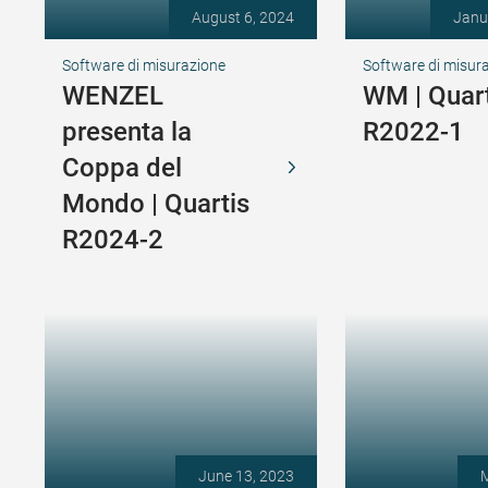
August 6, 2024
Janu
Software di misurazione
Software di misur
WENZEL
WM | Quart
presenta la
R2022-1
Coppa del
Mondo | Quartis
R2024-2
June 13, 2023
M