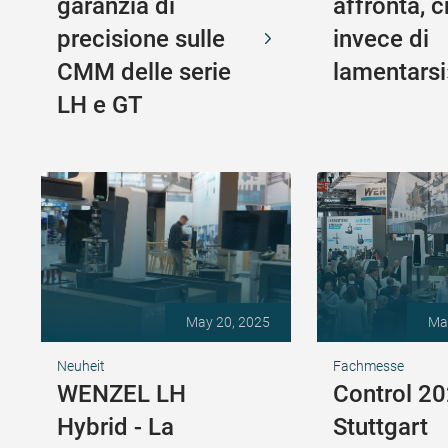
garanzia di
affronta, c
precisione sulle
invece di
CMM delle serie
lamentarsi
LH e GT
May 20, 2025
Ma
Neuheit
Fachmesse
WENZEL LH
Control 20
Hybrid - La
Stuttgart