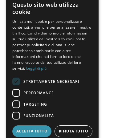
Questo sito web utilizza
GERMAN
cookie
FRENCH
Utilizziamo i cookie per personalizzare
contenuti, annunci e per analizzare il nostro
SPANISH
I partecipanti completano i moduli di
traffico. Condividiamo inoltre informazioni
formazione passo dopo passo, qui
POLISH
sul tuo utilizzo del nostro sito con i nostri
subito dopo aver completato il modulo
partner pubblicitari e di analisi che
ENGLISH
AUKOM Form & Location.
potrebbero combinarle con altre
informazioni che hai fornito loro o che
ITALIAN
hanno raccolto dal tuo utilizzo dei loro
servizi.
Leggi di più
CZECH
STRETTAMENTE NECESSARI
PERFORMANCE
TARGETING
FUNZIONALITÀ
ACCETTA TUTTO
RIFIUTA TUTTO