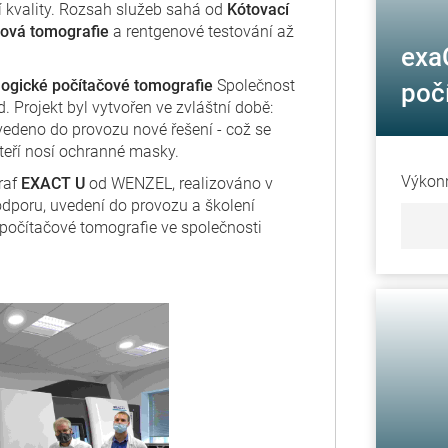
í kvality. Rozsah služeb sahá od
Kótovací
čová tomografie
a rentgenové testování až
exaC
ogické počítačové tomografie
Společnost
poč
 Projekt byl vytvořen ve zvláštní době:
edeno do provozu nové řešení - což se
teří nosí ochranné masky.
Výkonn
raf
EXACT U
od WENZEL, realizováno v
dporu, uvedení do provozu a školení
počítačové tomografie ve společnosti