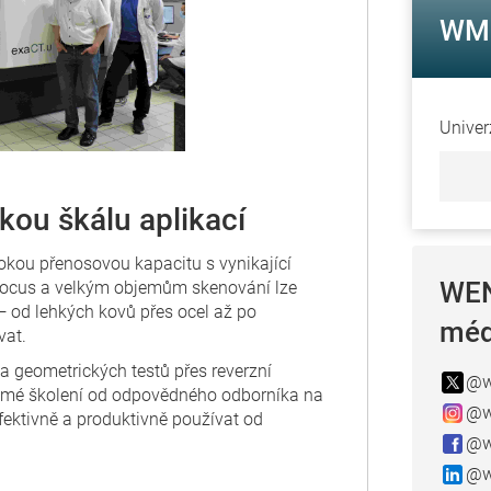
WM 
Univer
kou škálu aplikací
kou přenosovou kapacitu s vynikající
WEN
ofocus a velkým objemům skenování lze
— od lehkých kovů přes ocel až po
méd
vat.
 geometrických testů přes reverzní
@w
Přímé školení od odpovědného odborníka na
@w
fektivně a produktivně používat od
@w
@w