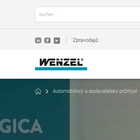
´Zpravodajů
Automobilový a dodavatelský průmysl