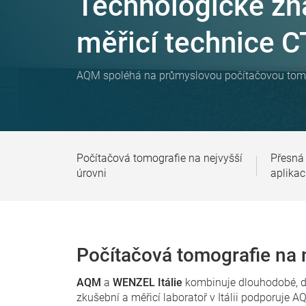
Technologické zn
měřicí technice C
AQM spoléhá na průmyslovou počítačovou tomo
Počítačová tomografie na nejvyšší
Přesná 
úrovni
aplikac
Počítačová tomografie na n
AQM
a
WENZEL Itálie
kombinuje dlouhodobé, dů
zkušební a měřicí laboratoř v Itálii podporuje