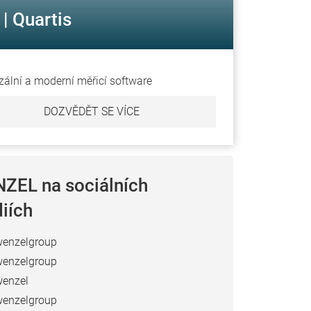
| Quartis
zální a moderní měřicí software
DOZVĚDĚT SE VÍCE
ZEL na sociálních
iích
enzelgroup
enzelgroup
enzel
enzelgroup