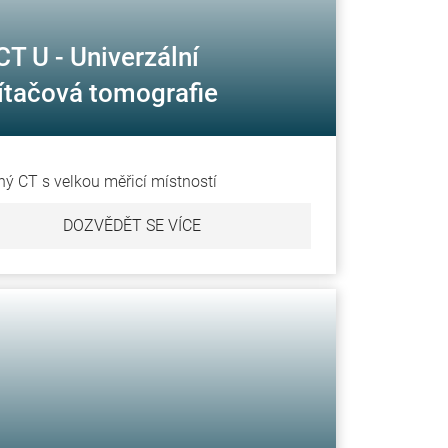
T U - Univerzální
ítačová tomografie
ý CT s velkou měřicí místností
DOZVĚDĚT SE VÍCE