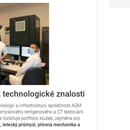
 technologické znalosti
hnologií a infrastruktury společnost AQM
průmyslového rentgenového a CT testování.
rozšiřuje portfolio služeb, zejména pro
, letecký průmysl, přesná mechanika a