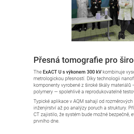
Přesná tomografie pro širo
The
ExACT U s výkonem 300 kV
kombinuje vyso
metrologickou přesností. Díky technologii nan
komponenty vyrobené z široké škály materiálů 
polymery — spolehlivě a reprodukovatelně testo
Typické aplikace v AQM sahají od rozměrových a
inženýrství až po analýzy poruch a struktury. 
CT zajistilo, že systém bude možné bezpečně, e
prvního dne.