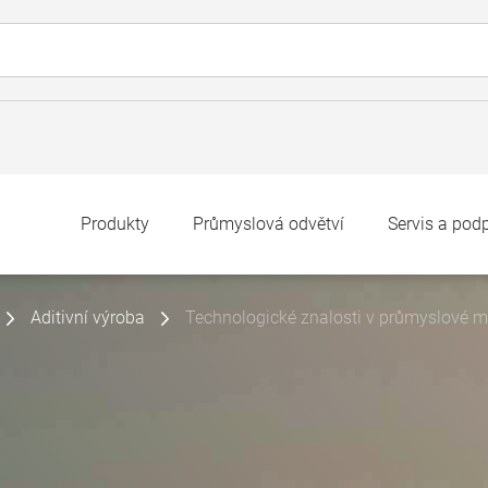
Produkty
Průmyslová odvětví
Servis a pod
Aditivní výroba
Technologické znalosti v průmyslové mě