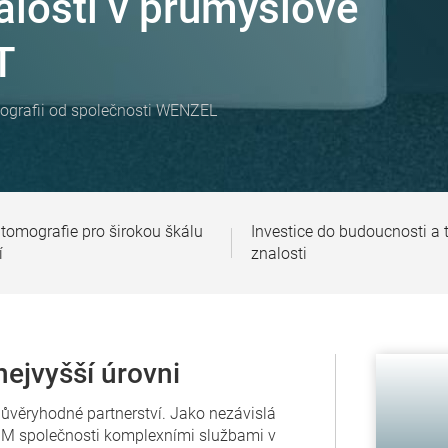
alosti v průmyslové
T
grafii od společnosti WENZEL
tomografie pro širokou škálu
Investice do budoucnosti a 
í
znalosti
ejvyšší úrovni
věryhodné partnerství. Jako nezávislá
 AQM společnosti komplexními službami v