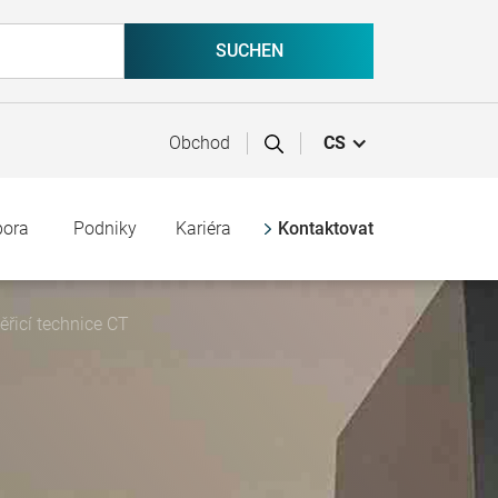
Obchod
CS
pora
Podniky
Kariéra
Kontaktovat
řicí technice CT