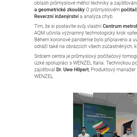
oblasti průmyslové měřicí techniky a zajišťován
a geometrické zkoušky
O průmyslovém
počíta
Reverzní inženýrství
a analýza chyb.
Tím, že si postavíte svůj vlastní
Centrum metrol
AQM učinila významný technologický krok vpřed.
Během koronové pandemie bylo připraveno a uv
odráží také na obrázcích všech zúčastněných, k
Srdcem centra je průmyslový počítačový tomog
úzké spolupráci s WENZEL Italia. Technickou po
zajišťoval
Dr. Uwe Hilpert
, Produktový manažer 
WENZEL.