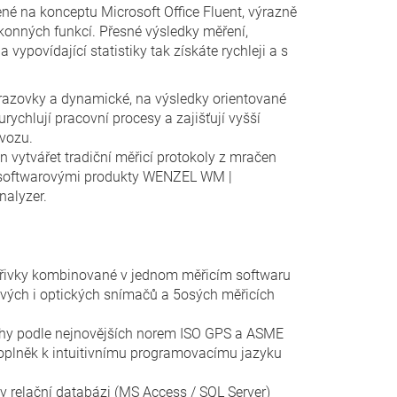
ené na konceptu Microsoft Office Fluent, výrazně
konných funkcí. Přesné výsledky měření,
vypovídající statistiky tak získáte rychleji a s
razovky a dynamické, na výsledky orientované
rychlují pracovní procesy a zajišťují vyšší
ovozu.
n vytvářet tradiční měřicí protokoly z mračen
e softwarovými produkty WENZEL WM |
nalyzer.
 křivky kombinované v jednom měřicím softwaru
ých i optických snímačů a 5osých měřicích
ohy podle nejnovějších norem ISO GPS a ASME
oplněk k intuitivnímu programovacímu jazyku
v relační databázi (MS Access / SQL Server)