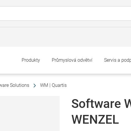
Produkty
Průmyslová odvětví
Servis a pod
ware Solutions
WM | Quartis
Software W
WENZEL