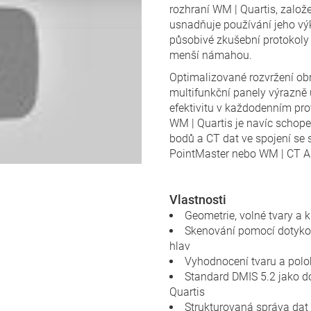
rozhraní WM | Quartis, založ
usnadňuje používání jeho vý
působivé zkušební protokoly a 
menší námahou.
Optimalizované rozvržení ob
multifunkční panely výrazně u
efektivitu v každodenním pr
WM | Quartis je navíc schope
bodů a CT dat ve spojení s
PointMaster nebo WM | CT A
Vlastnosti
Geometrie, volné tvary a
Skenování pomocí dotykov
hlav
Vyhodnocení tvaru a pol
Standard DMIS 5.2 jako d
Quartis
Strukturovaná správa dat 