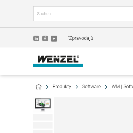
´Zpravodajů
Produkty
Software
WM | Soft