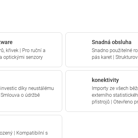
tware
Snadná obsluha
ů, křivek | Pro ruční a
Snadno použitelné ro
 a optickými senzory
pás karet | Strukturo
konektivity
 investic díky neustálému
Importy ze všech běž
| Smlouva o údržbě
externího statistické
přístrojů | Otevřeno 
irozený | Kompatibilní s