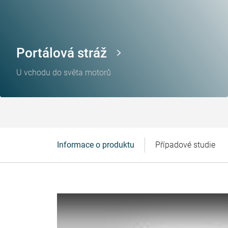
Portálová stráž
U vchodu do světa motorů
Informace o produktu
Případové studie