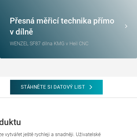
Přesná měřicí technika přímo
v dílně
WENZEL SF87 dílna KMG v Heil CNC
STÁHNĚTE SI DATOVÝ LIST
oduktu
 vytvářet ještě rychleji a snadněji. Uživatelské