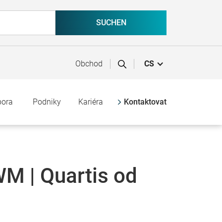
Obchod
CS
pora
Podniky
Kariéra
Kontaktovat
M | Quartis od