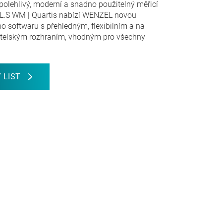
spolehlivý, moderní a snadno použitelný měřicí
L.S WM | Quartis nabízí WENZEL novou
ho softwaru s přehledným, flexibilním a na
atelským rozhraním, vhodným pro všechny
 LIST