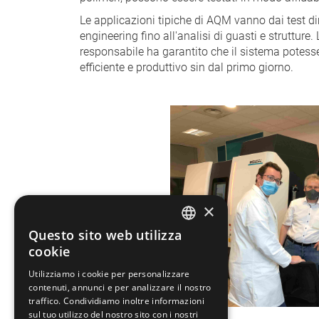
Le applicazioni tipiche di AQM vanno dai test di
engineering fino all'analisi di guasti e strutture
responsabile ha garantito che il sistema potesse
efficiente e produttivo sin dal primo giorno.
×
Questo sito web utilizza
GERMAN
cookie
FRENCH
Utilizziamo i cookie per personalizzare
contenuti, annunci e per analizzare il nostro
SPANISH
traffico. Condividiamo inoltre informazioni
sul tuo utilizzo del nostro sito con i nostri
POLISH