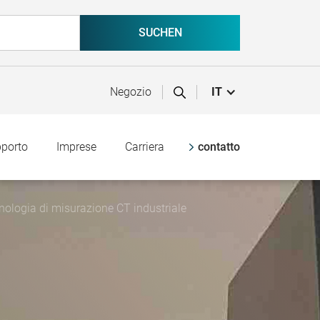
Negozio
IT
pporto
Imprese
Carriera
contatto
ologia di misurazione CT industriale