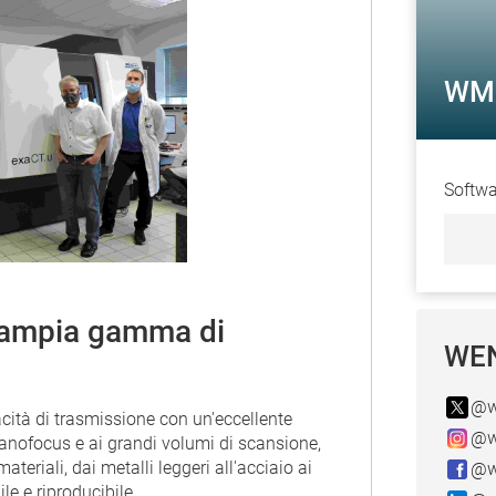
WM 
Softwa
n'ampia gamma di
WEN
@w
ità di trasmissione con un'eccellente
@w
nanofocus e ai grandi volumi di scansione,
teriali, dai metalli leggeri all'acciaio ai
@w
le e riproducibile.