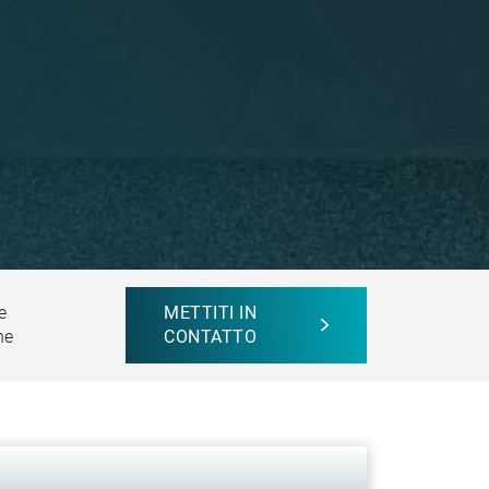
e
METTITI IN
he
CONTATTO