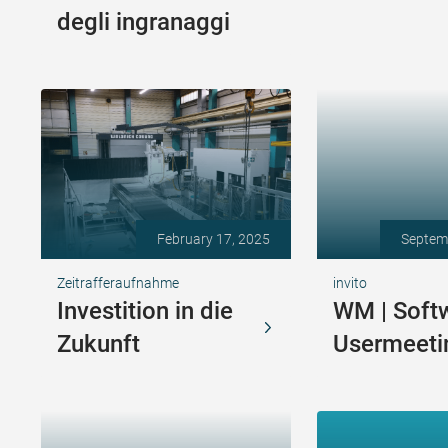
degli ingranaggi
February 17, 2025
Septem
Zeitrafferaufnahme
invito
Investition in die
WM | Soft
Zukunft
Usermeeti