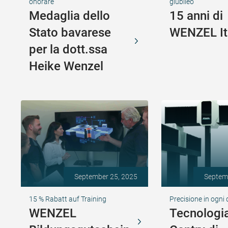
onorare
giubileo
Medaglia dello
15 anni di
Stato bavarese
WENZEL It
per la dott.ssa
Heike Wenzel
September 25, 2025
Septem
15 % Rabatt auf Training
Precisione in ogni
WENZEL
Tecnologi