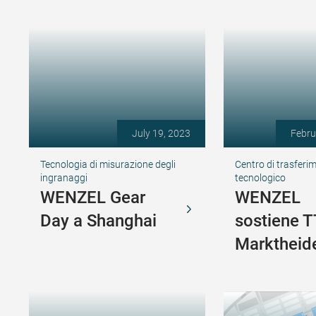
July 19, 2023
Febru
Tecnologia di misurazione degli
Centro di trasferi
ingranaggi
tecnologico
WENZEL Gear
WENZEL
Day a Shanghai
sostiene 
Marktheid