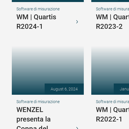
Software di misurazione
Software di misur
WM | Quartis
WM | Quart
R2024-1
R2023-2
August 6, 2024
Janu
Software di misurazione
Software di misur
WENZEL
WM | Quart
presenta la
R2022-1
Coppa del