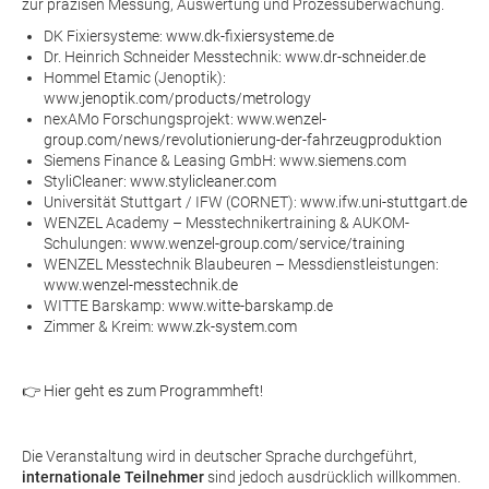
zur präzisen Messung, Auswertung und Prozessüberwachung.
DK Fixiersysteme:
www.dk-fixiersysteme.de
Dr. Heinrich Schneider Messtechnik:
www.dr-schneider.de
Hommel Etamic (Jenoptik):
www.jenoptik.com/products/metrology
nexAMo Forschungsprojekt:
www.wenzel-
group.com/news/revolutionierung-der-fahrzeugproduktion
Siemens Finance & Leasing GmbH:
www.siemens.com
StyliCleaner:
www.stylicleaner.com
Universität Stuttgart / IFW (CORNET):
www.ifw.uni-stuttgart.de
WENZEL Academy – Messtechnikertraining & AUKOM-
Schulungen:
www.wenzel-group.com/service/training
WENZEL Messtechnik Blaubeuren – Messdienstleistungen:
www.wenzel-messtechnik.de
WITTE Barskamp:
www.witte-barskamp.de
Zimmer & Kreim:
www.zk-system.com
👉 Hier geht es zum Programmheft!
Die Veranstaltung wird in deutscher Sprache durchgeführt,
internationale Teilnehmer
sind jedoch ausdrücklich willkommen.