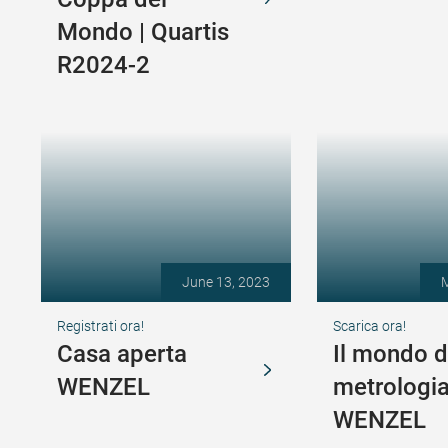
Mondo | Quartis
R2024-2
June 13, 2023
M
Registrati ora!
Scarica ora!
Casa aperta
Il mondo d
WENZEL
metrologi
WENZEL