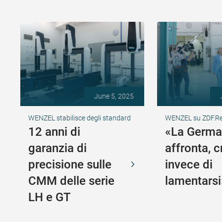
June 5, 2025
WENZEL stabilisce degli standard
WENZEL su ZDF.R
12 anni di
«La Germa
garanzia di
affronta, c
precisione sulle
invece di
CMM delle serie
lamentarsi
LH e GT