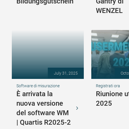
Bildungsgutschein
Gantry di
WENZEL
July 31, 2025
Octo
Software di misurazione
Registrati ora
È arrivata la
Riunione u
nuova versione
2025
del software WM
| Quartis R2025-2