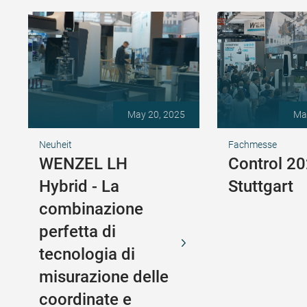
May 20, 2025
Ma
Neuheit
Fachmesse
WENZEL LH
Control 20
Hybrid - La
Stuttgart
combinazione
perfetta di
tecnologia di
misurazione delle
coordinate e