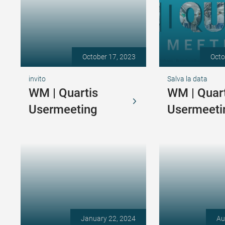
October 17, 2023
Octo
invito
Salva la data
WM | Quartis
WM | Quart
Usermeeting
Usermeeti
January 22, 2024
Au