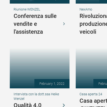
Riunione WENZEL
NexAmo
Conferenza sulle
Rivoluzion
vendite e
produzione
l'assistenza
veicoli
February 1, 2022
Febru
Intervista con la dott.ssa Heike
Casa aperta 24
Wenzel
Casa aper
Qualità 4.0