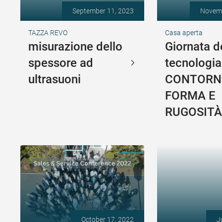
September 11, 2023
Novemb
TAZZA REVO
Casa aperta
misurazione dello
Giornata d
spessore ad
tecnologia
ultrasuoni
CONTORN
FORMA E
RUGOSITÀ
October 17, 2022
J