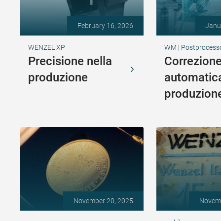
February 16, 2026
Janu
WENZEL XP
WM | Postprocesso
Precisione nella
Correzion
produzione
automatica
produzion
November 20, 2025
Novemb