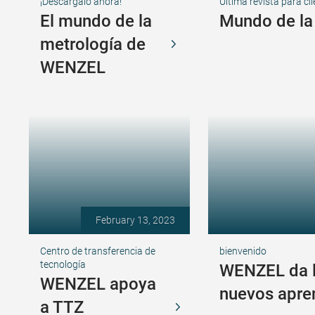
¡Descárgalo ahora!
Última revista para cl
El mundo de la
Mundo de la
metrología de
WENZEL
February 13, 2023
Centro de transferencia de
bienvenido
tecnología
WENZEL da l
WENZEL apoya
nuevos apre
a TTZ