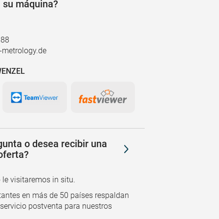
n su máquina?
888
metrology.de
 WENZEL
unta o desea recibir una
oferta?
e visitaremos in situ.
tantes en más de 50 países respaldan
 servicio postventa para nuestros