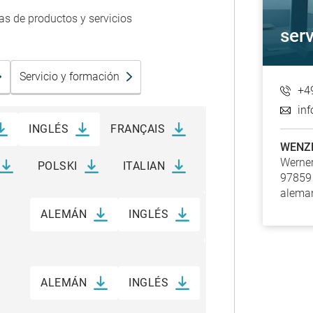
s de productos y servicios
serv
Servicio y formación
+4
in
INGLÉS
FRANÇAIS
WENZE
Werner
POLSKI
ITALIAN
97859
alema
ALEMÁN
INGLÉS
ALEMÁN
INGLÉS