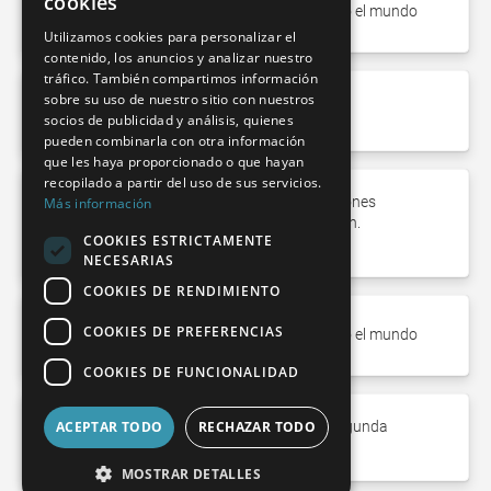
cookies
> 12.000 máquinas instaladas en todo el mundo
FRENCH
Utilizamos cookies para personalizar el
contenido, los anuncios y analizar nuestro
SPANISH
tráfico. También compartimos información
POLISH
sobre su uso de nuestro sitio con nuestros
> 600 empleados en más de 50 países
socios de publicidad y análisis, quienes
ENGLISH
pueden combinarla con otra información
que les haya proporcionado o que hayan
ITALIAN
recopilado a partir del uso de sus servicios.
El mayor fabricante familiar de soluciones
Más información
CZECH
innovadoras de tecnología de medición.
COOKIES ESTRICTAMENTE
Intensidad de I+D superior al 11%
NECESARIAS
COOKIES DE RENDIMIENTO
COOKIES DE PREFERENCIAS
> 12.000 máquinas instaladas en todo el mundo
COOKIES DE FUNCIONALIDAD
Gestionado por el propietario en la segunda
ACEPTAR TODO
RECHAZAR TODO
generación
MOSTRAR DETALLES