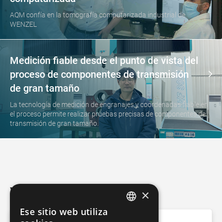
AQM confía en la tomografía computarizada industrial de
WENZEL
Medición fiable desde el punto de vista del
proceso de componentes de transmisión
de gran tamaño
La tecnología de medición de engranajes y coordenadas fiable en
el proceso permite realizar pruebas precisas de componentes de
transmisión de gran tamaño.
Ventaja de WENZEL
×
Ese sitio web utiliza
GERMAN