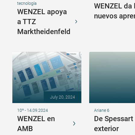
tecnología
WENZEL da l
WENZEL apoya
nuevos apre
a TTZ
Marktheidenfeld
July 20, 2024
10º - 14.09.2024
Ariane 6
WENZEL en
De Spessart 
AMB
exterior